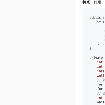
特点
：稳定、O
public
s
if
 (
        
        
        
    }

}

private
int
int
int
[
int
[
// 
for
 
for
 
// 
int
whil