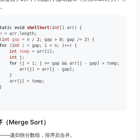
）。
tatic
void
shellSort
(
int
[] arr)
 {

n
=
 arr.length;

(
int
gap
=
 n / 
2
; gap > 
0
; gap /= 
2
) {

for
 (
int
i
=
 gap; i < n; i++) {

int
temp
=
 arr[i];

int
 j;

for
 (j = i; j >= gap && arr[j - gap] > temp; j -= gap
        arr[j] = arr[j - gap];

    }

    arr[j] = temp;



（Merge Sort）
——递归拆分数组，排序后合并。