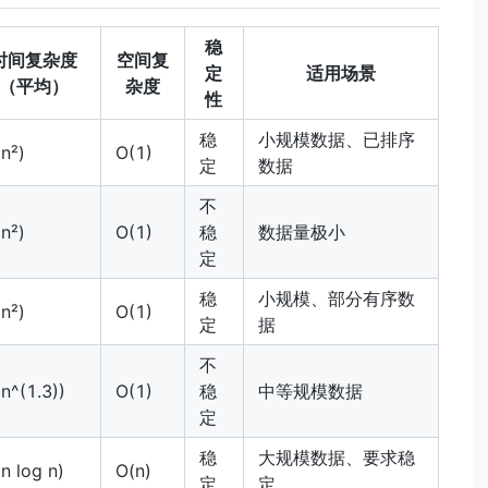
稳
时间复杂度
空间复
定
适用场景
（平均）
杂度
性
稳
小规模数据、已排序
n²)
O(1)
定
数据
不
n²)
O(1)
稳
数据量极小
定
稳
小规模、部分有序数
n²)
O(1)
定
据
不
n^(1.3))
O(1)
稳
中等规模数据
定
稳
大规模数据、要求稳
n log n)
O(n)
定
定