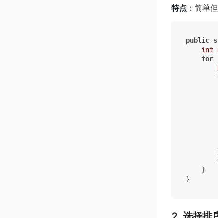
特点
：简单但
public
s
int
for
 
        
        
        
        
        }
    }

2. 选择排序