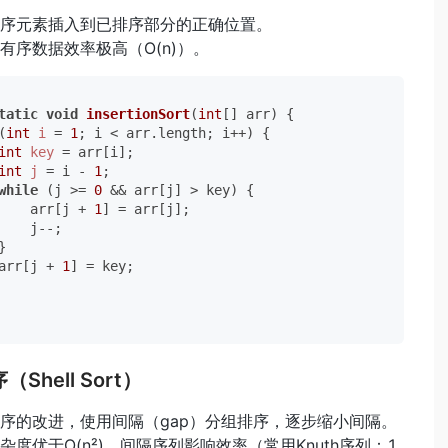
序元素插入到已排序部分的正确位置。
有序数据效率极高（O(n)）。
tatic
void
insertionSort
(
int
[] arr)
 {

(
int
i
=
1
; i < arr.length; i++) {

int
key
=
 arr[i];

int
j
=
 i - 
1
;

while
 (j >= 
0
 && arr[j] > key) {

    arr[j + 
1
] = arr[j];

    j--;



arr[j + 
1
] = key;

（Shell Sort）
序的改进，使用间隔（gap）分组排序，逐步缩小间隔。
杂度优于O(n²)，间隔序列影响效率（常用Knuth序列：1,