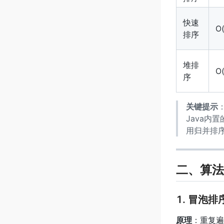
快速
O(
排序
堆排
O(
序
关键提示
Java内置
用归并排
二、算法
1. 冒泡排序
原理
：重复遍