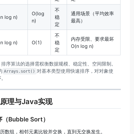
不
O(log
通用场景（平均效率
n log n)
稳
n)
最高）
定
不
内存受限、要求最坏
n log n)
O(1)
稳
O(n log n)
定
：排序算法的选择需权衡数据规模、稳定性、空间限制。
的
对基本类型使用快速排序，对对象使
Arrays.sort()
序。
原理与Java实现
（Bubble Sort）
历数组，相邻元素比较并交换，直到无交换发生。