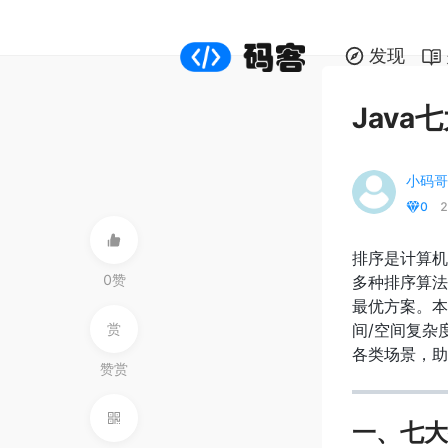
发现
Jav
小码哥
0
2
排序是计算机
0赞
多种排序算法
最优方案。本
赏
间/空间复杂
各类场景，助
赞赏
一、七大