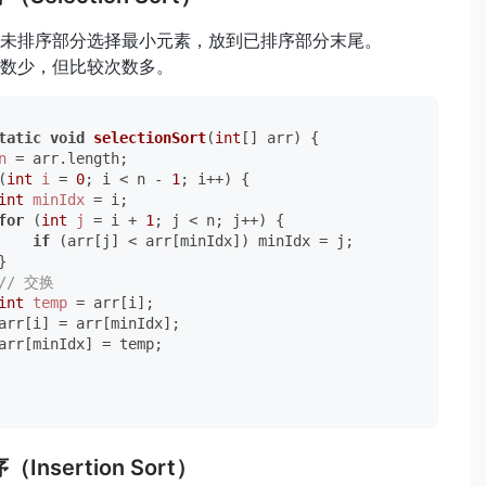
未排序部分选择最小元素，放到已排序部分末尾。
数少，但比较次数多。
tatic
void
selectionSort
(
int
[] arr)
 {

n
=
 arr.length;

(
int
i
=
0
; i < n - 
1
; i++) {

int
minIdx
=
 i;

for
 (
int
j
=
 i + 
1
; j < n; j++) {

if
 (arr[j] < arr[minIdx]) minIdx = j;



// 交换
int
temp
=
 arr[i];

arr[i] = arr[minIdx];

arr[minIdx] = temp;

（Insertion Sort）