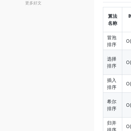
更多好文
算法
名称
冒泡
O(
排序
选择
O(
排序
插入
O(
排序
希尔
O(
排序
归并
O(
排序