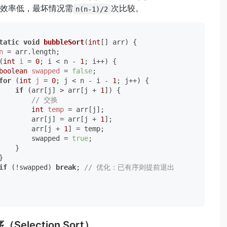
效率低，最坏情况需
次比较。
n(n-1)/2
tatic
void
bubbleSort
(
int
[] arr)
 {

n
=
 arr.length;

(
int
i
=
0
; i < n - 
1
; i++) {

boolean
swapped
=
false
;

for
 (
int
j
=
0
; j < n - i - 
1
; j++) {

if
 (arr[j] > arr[j + 
1
]) {

// 交换
int
temp
=
 arr[j];

        arr[j] = arr[j + 
1
];

        arr[j + 
1
] = temp;

        swapped = 
true
;

    }



if
 (!swapped) 
break
; 
// 优化：已有序则提前退出
（Selection Sort）