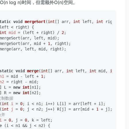
(n log n)时间，但需额外O(n)空间。
tatic
void
mergeSort
(
int
[] arr, 
int
 left, 
int
 right)
 {

left < right) {

int
mid
=
 (left + right) / 
2
;

mergeSort(arr, left, mid);

mergeSort(arr, mid + 
1
, right);

merge(arr, left, mid, right);

static
void
merge
(
int
[] arr, 
int
 left, 
int
 mid, 
int
 righ
n1
=
 mid - left + 
1
;

n2
=
 right - mid;

] L = 
new
int
[n1];

] R = 
new
int
[n2];

复制数据
(
int
i
=
0
; i < n1; i++) L[i] = arr[left + i];

(
int
j
=
0
; j < n2; j++) R[j] = arr[mid + 
1
 + j];

合并
i
=
0
, j = 
0
, k = left;

e
 (i < n1 && j < n2) {
