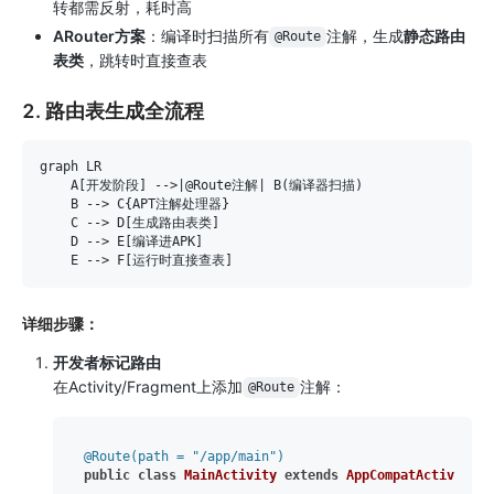
转都需反射，耗时高
ARouter方案
：编译时扫描所有
注解，生成
静态路由
@Route
表类
，跳转时直接查表
2. 路由表生成全流程
graph LR

    A[开发阶段] -->|@Route注解| B(编译器扫描)

    B --> C{APT注解处理器}

    C --> D[生成路由表类]

    D --> E[编译进APK]

详细步骤：
开发者标记路由
在Activity/Fragment上添加
注解：
@Route
@Route(path = "/app/main")
public
class
MainActivity
extends
AppCompatActivity