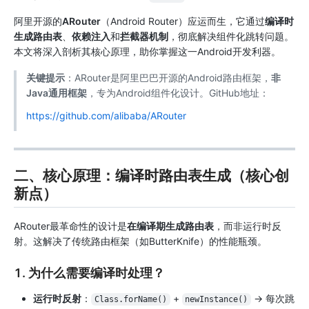
阿里开源的
ARouter
（Android Router）应运而生，它通过
编译时
生成路由表
、
依赖注入
和
拦截器机制
，彻底解决组件化跳转问题。
本文将深入剖析其核心原理，助你掌握这一Android开发利器。
关键提示
：ARouter是阿里巴巴开源的Android路由框架，
非
Java通用框架
，专为Android组件化设计。GitHub地址：
https://github.com/alibaba/ARouter
二、核心原理：编译时路由表生成（核心创
新点）
ARouter最革命性的设计是
在编译期生成路由表
，而非运行时反
射。这解决了传统路由框架（如ButterKnife）的性能瓶颈。
1. 为什么需要编译时处理？
运行时反射
：
+
→ 每次跳
Class.forName()
newInstance()