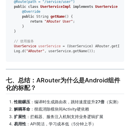
@Route(path = "/service/user")
public
class
UserServiceImpl
implements
UserService
 {

@Override
public
 String 
getName
()
 {

return
"ARouter User"
;

    }

}

// 使用服务
UserService
userService
=
 (UserService) ARouter.getInstan
Log.d(
"ARouter"
七、总结：ARouter为什么是Android组件
化的标配？
性能碾压
：编译时生成路由表，跳转速度提升
27倍
（实测）
解耦革命
：彻底消除模块间Activity硬依赖
扩展性
：拦截器、服务注入机制支持业务逻辑扩展
易用性
：API简洁，学习成本低（5分钟上手）