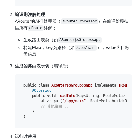
编译期注解处理
ARouter的APT处理器（
）在编译阶段扫
ARouterProcessor
描所有
注解：
@Route
生成路由表类（如
）
ARouter$$Group$$app
构建
Map
，key为路径（如
），value为目标
/app/main
类信息
生成的路由表示例
（编译后）
public
class
ARouter$$Group$$app
implements
IRouteGro
@Override
public
void
loadInto
(Map<String, RouteMeta> atlas
        atlas.put(
"/app/main"
, RouteMeta.build(RouteT
// 其他路由...
    }

运行时使用