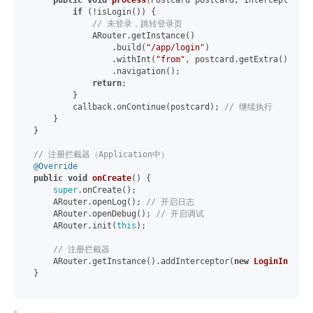
public
void
process
(Postcard postcard, InterceptorCal
if
 (!isLogin()) {

// 未登录，跳转登录页
            ARouter.getInstance()

                .build(
"/app/login"
)

                .withInt(
"from"
, postcard.getExtra())

                .navigation();

return
;

        }

        callback.onContinue(postcard); 
// 继续执行
    }

}

// 注册拦截器（Application中）
@Override
public
void
onCreate
()
 {

super
.onCreate();

    ARouter.openLog(); 
// 开启日志
    ARouter.openDebug(); 
// 开启调试
    ARouter.init(
this
);

// 注册拦截器
    ARouter.getInstance().addInterceptor(
new
LoginInterce