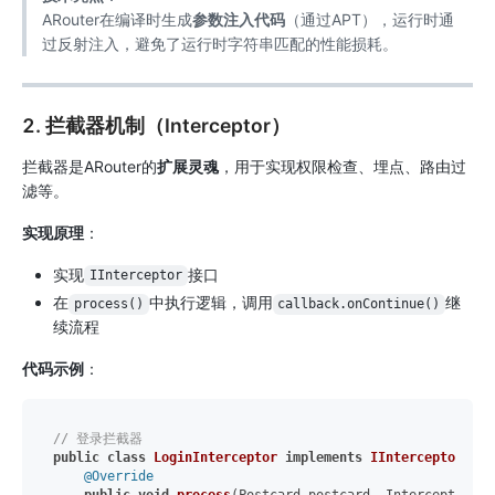
ARouter在编译时生成
参数注入代码
（通过APT），运行时通
过反射注入，避免了运行时字符串匹配的性能损耗。
2. 拦截器机制（Interceptor）
拦截器是ARouter的
扩展灵魂
，用于实现权限检查、埋点、路由过
滤等。
实现原理
：
实现
接口
IInterceptor
在
中执行逻辑，调用
继
process()
callback.onContinue()
续流程
代码示例
：
// 登录拦截器
public
class
LoginInterceptor
implements
IInterceptor
 {

@Override