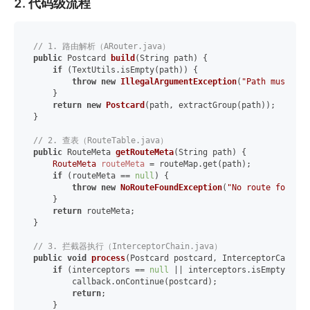
2. 代码级流程
// 1. 路由解析（ARouter.java）
public
 Postcard 
build
(String path)
 {

if
 (TextUtils.isEmpty(path)) {

throw
new
IllegalArgumentException
(
"Path must not
    }

return
new
Postcard
(path, extractGroup(path));

}

// 2. 查表（RouteTable.java）
public
 RouteMeta 
getRouteMeta
(String path)
 {

RouteMeta
routeMeta
=
 routeMap.get(path);

if
 (routeMeta == 
null
) {

throw
new
NoRouteFoundException
(
"No route found f
    }

return
 routeMeta;

}

// 3. 拦截器执行（InterceptorChain.java）
public
void
process
(Postcard postcard, InterceptorCallbac
if
 (interceptors == 
null
 || interceptors.isEmpty()) {

        callback.onContinue(postcard);

return
;

    }
