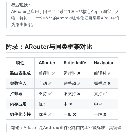
行业现状
：
ARouter已应用于阿里巴巴系**100+**核心App（淘宝、天
猫、钉钉），**90%**的Android组件化项目采用ARouter作
为路由框架。
附录：ARouter与同类框架对比
特性
ARouter
Butterknife
Navigator
路由表生成
编译时 ✅
运行时 ❌
编译时 ✅
参数注入
自动 ✅
需手动 ✅
需手动 ❌
拦截器
支持 ✅
不支持 ❌
支持 ✅
内存占用
低 ✅
中 ❌
中 ✅
组件化支持
优秀 ✅
一般 ❌
一般 ❌
结论
：ARouter是
Android组件化路由的工业级标准
，其编译