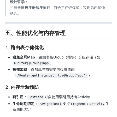
设计哲学
：
拦截器链
按注册顺序执行
，符合责任链模式，实现高内聚低
耦合。
五、性能优化与内存管理
1. 路由表存储优化
避免全局Map
：路由表按Group（模块）分组存储（如
）
ARouter$$Group$$app
按需加载
：仅加载当前需要的模块路由
（
）
ARouter.getInstance().loadGroup("app")
2. 内存泄漏预防
弱引用
：
对象使用弱引用持有Activity
Postcard
生命周期绑定
：
支持
/
生
navigation()
Fragment
Activity
命周期绑定