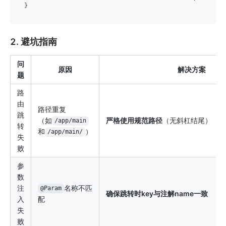
2. 避坑指南
问
原因
解决方案
题
路
由
路径重复
跳
（如
严格使用规范路径
（无斜杠结尾）
/app/main
转
和
）
/app/main/
失
败
参
数
注
名称不匹
@Param
确保跳转时key与注解name一致
入
配
失
败