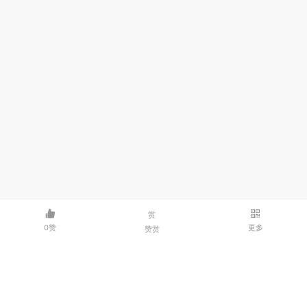
赏
0赞
更多
赞赏
邮箱：3214341986@qq.com | 微信：dxmcpjl