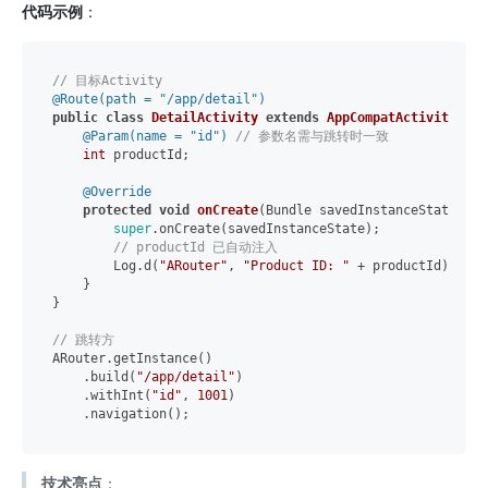
代码示例
：
// 目标Activity
@Route(path = "/app/detail")
public
class
DetailActivity
extends
AppCompatActivity
 {

@Param(name = "id")
// 参数名需与跳转时一致
int
 productId;

@Override
protected
void
onCreate
(Bundle savedInstanceState)
 {

super
.onCreate(savedInstanceState);

// productId 已自动注入
        Log.d(
"ARouter"
, 
"Product ID: "
 + productId);

    }

}

// 跳转方
ARouter.getInstance()

    .build(
"/app/detail"
)

    .withInt(
"id"
, 
1001
)

技术亮点
：