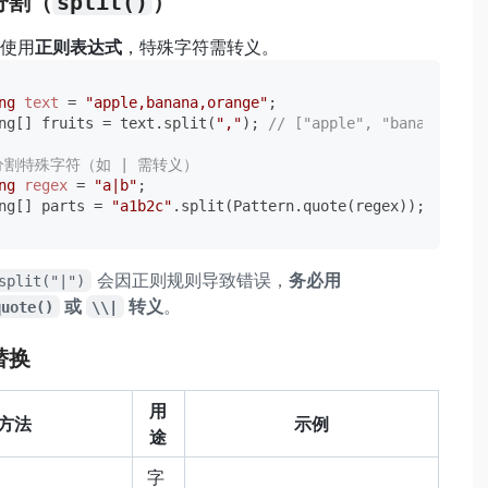
分割（
split()
）
使用
正则表达式
，特殊字符需转义。
ng
text
=
"apple,banana,orange"
;

ng[] fruits = text.split(
","
); 
// ["apple", "banana", "o
 分割特殊字符（如 | 需转义）
ng
regex
=
"a|b"
;

ng[] parts = 
"a1b2c"
.split(Pattern.quote(regex)); 
// 正确
会因正则规则导致错误，
务必用
split("|")
或
转义
。
quote()
\\|
替换
用
方法
示例
途
字