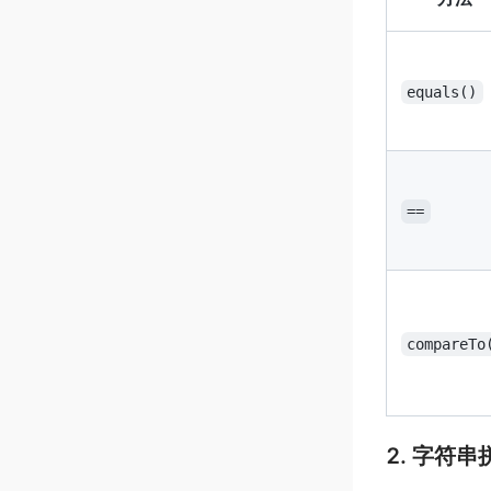
equals()
==
compareTo
2. 字符