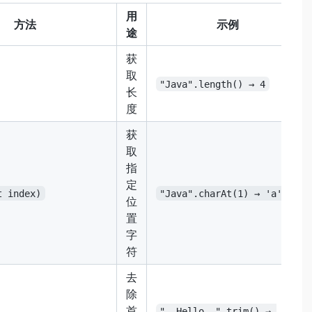
用
方法
示例
途
获
取
"Java".length() → 4
长
度
获
取
指
定
t index)
"Java".charAt(1) → 'a'
位
置
字
符
去
除
首
"  Hello  ".trim() → 