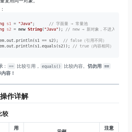
量复用同一对象。
：
ng
s1
=
"Java"
;      
// 字面量 → 常量池
ng
s2
=
new
String
(
"Java"
); 
// new → 新对象，不进入常量池
em.out.println(s1 == s2);  
// false（引用不同）
em.out.println(s1.equals(s2)); 
// true（内容相同）
示
：
比较引用，
比较内容。
切勿用
==
equals()
==
串内容！
操作详解
比较
用
注意
示例