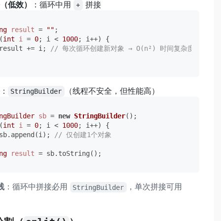
（低效）
：循环中用
拼接
+
ng
result
=
""
(
int
i
=
0
; i < 
1000
; i++) {

result += i; 
// 每次循环创建新对象 → O(n²) 时间复杂度
：
（线程不安全，但性能高）
StringBuilder
ngBuilder
sb
=
new
StringBuilder
(
int
i
=
0
; i < 
1000
; i++) {

sb.append(i); 
// 仅创建1个对象
ng
result
=
践
：循环中拼接必用
，单次拼接可用
StringBuilder