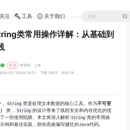
关注
工具
关于我们
 String类常用操作详解：从基础到
践
关 注
IP属地：上海
026-02-10:09:24:31
字数 3653
阅读 39
中，
类是处理文本数据的核心工具。作为
不可变
String
e）
类，
的设计带来了线程安全和内存优化的优
String
了一些使用陷阱。本文将深入解析
类的常用操
String
示例和最佳实践，助你高效编写健壮的Java代码。