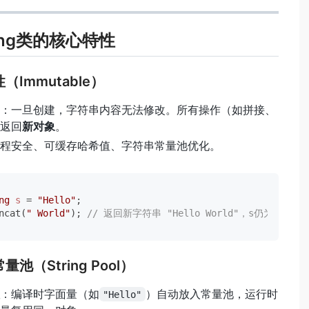
ing类的核心特性
性（Immutable）
：一旦创建，字符串内容无法修改。所有操作（如拼接、
返回
新对象
。
程安全、可缓存哈希值、字符串常量池优化。
ng
s
=
"Hello"
;

ncat(
" World"
); 
// 返回新字符串 "Hello World"，s仍为 "Hell
量池（String Pool）
：编译时字面量（如
）自动放入常量池，运行时
"Hello"