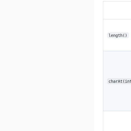
length()
charAt(in