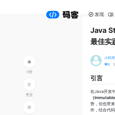
发现
Java
最佳实
小码哥
0
2
0赞
引言
赏
在Java开发
赞赏
（Immutabl
势，但也带来
作，结合代码