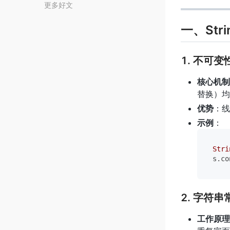
更多好文
一、Str
1. 不可变
核心机制
替换）均
优势
：线
示例
：
Stri
s.co
2. 字符串常
工作原理