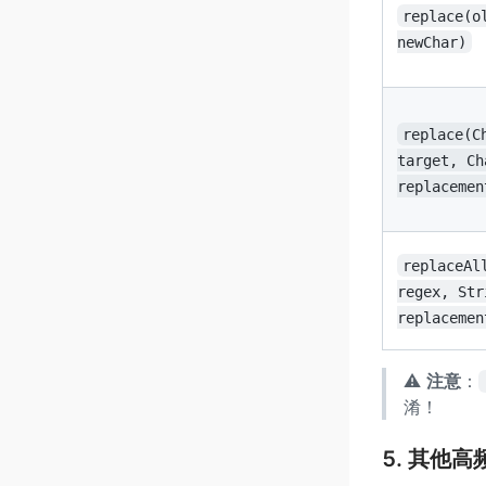
replace(o
newChar)
replace(C
target, Ch
replacemen
replaceAl
regex, Str
replacemen
⚠️
注意
：
淆！
5. 其他高