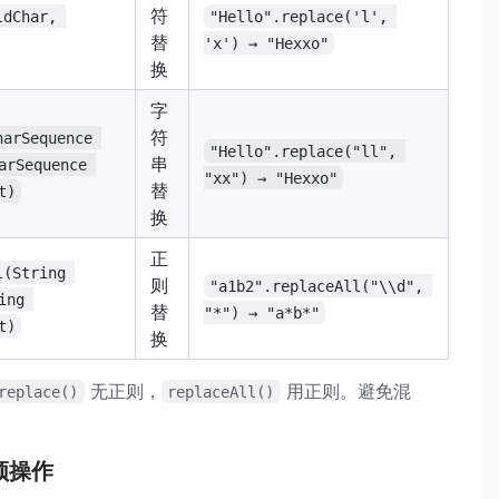
符
ldChar, 
"Hello".replace('l', 
替
'x') → "Hexxo"
换
字
符
harSequence 
"Hello".replace("ll", 
串
arSequence 
"xx") → "Hexxo"
替
t)
换
正
l(String 
则
"a1b2".replaceAll("\\d", 
ing 
替
"*") → "a*b*"
t)
换
无正则，
用正则。避免混
replace()
replaceAll()
频操作