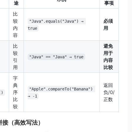
途
事项
比
较
必须
"Java".equals("Java") → 
内
用
true
容
比
避免
较
用于
"Java" == "Java" → true
引
内容
用
比较
字
典
返回
"Apple".compareTo("Banana") 
序
负/0/
()
→ -1
比
正数
较
串拼接（高效写法）