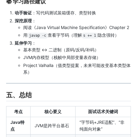
📚 学习路径建议
动手验证
：写代码测试装箱缓存、类型转换
深挖原理
：
阅读《Java Virtual Machine Specification》Chapter 2
用
查看字节码（理解
隐含强转）
javap -c
s += 1
延伸学习
：
基本类型 ↔ 二进制（原码/反码/补码）
JVM内存模型（栈帧中局部变量表存储）
Project Valhalla（值类型提案，未来可能改变基本类型体
系）
五、总结
考点
核心要义
面试话术关键词
Java特
“字节码+JRE适配”、“非
JVM是跨平台基石
点
纯面向对象”