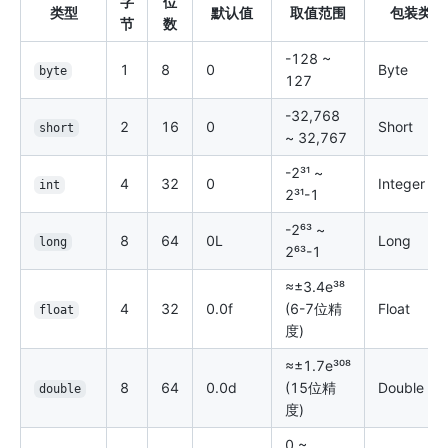
字
位
类型
默认值
取值范围
包装类
节
数
-128 ~
1
8
0
Byte
byte
127
-32,768
2
16
0
Short
short
~ 32,767
-2³¹ ~
4
32
0
Integer
int
2³¹-1
-2⁶³ ~
8
64
0L
Long
long
2⁶³-1
≈±3.4e³⁸
4
32
0.0f
(6-7位精
Float
float
度)
≈±1.7e³⁰⁸
8
64
0.0d
(15位精
Double
double
度)
0 ~