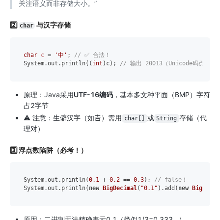
关注语义而非存储大小。”
2️⃣
与汉字存储
char
char
c
=
'中'
; 
// ✅ 合法！
System.out.println((
int
)c); 
// 输出 20013（Unicode码点）
原理：Java采用
UTF-16编码
，基本多文种平面（BMP）字符
占2字节
⚠️ 注意：生僻汉字（如𠮷）需用
或
存储（代
char[]
String
理对）
3️⃣ 浮点数陷阱（必考！）
System.out.println(
0.1
 + 
0.2
 == 
0.3
); 
// false！
System.out.println(
new
BigDecimal
(
"0.1"
).add(
new
BigDecim
原因：二进制无法精确表示0.1（类似1/3=0.333...）