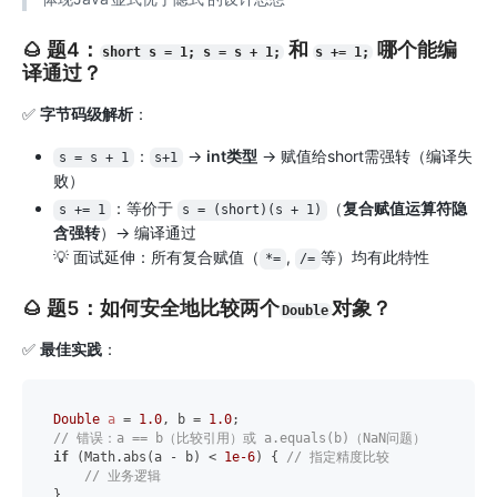
🌰 题4：
和
哪个能编
short s = 1; s = s + 1;
s += 1;
译通过？
✅
字节码级解析
：
：
→
int类型
→ 赋值给short需强转（编译失
s = s + 1
s+1
败）
：等价于
（
复合赋值运算符隐
s += 1
s = (short)(s + 1)
含强转
）→ 编译通过
💡 面试延伸：所有复合赋值（
,
等）均有此特性
*=
/=
🌰 题5：如何安全地比较两个
对象？
Double
✅
最佳实践
：
Double
a
=
1.0
, b = 
1.0
// 错误：a == b（比较引用）或 a.equals(b)（NaN问题）
if
 (Math.abs(a - b) < 
1e-6
) { 
// 指定精度比较
// 业务逻辑