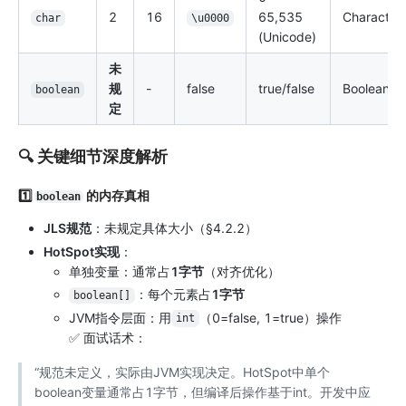
2
16
65,535
Character
char
\u0000
(Unicode)
未
规
-
false
true/false
Boolean
boolean
定
🔍 关键细节深度解析
1️⃣
的内存真相
boolean
JLS规范
：未规定具体大小（§4.2.2）
HotSpot实现
：
单独变量：通常占
1字节
（对齐优化）
：每个元素占
1字节
boolean[]
JVM指令层面：用
（0=false, 1=true）操作
int
✅ 面试话术：
“规范未定义，实际由JVM实现决定。HotSpot中单个
boolean变量通常占1字节，但编译后操作基于int。开发中应