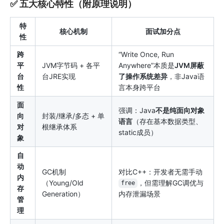
✅ 五大核心特性（附原理说明）
特
核心机制
面试加分点
性
跨
“Write Once, Run
平
JVM字节码 + 各平
Anywhere”本质是
JVM屏蔽
台
台JRE实现
了操作系统差异
，非Java语
性
言本身跨平台
面
强调：Java
不是纯面向对象
向
封装/继承/多态 + 单
语言
（存在基本数据类型、
对
根继承体系
static成员）
象
自
动
GC机制
对比C++：开发者无需手动
内
（Young/Old
，但需理解GC调优与
free
存
Generation）
内存泄漏场景
管
理