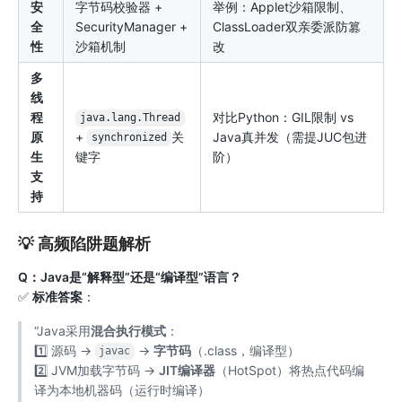
安
字节码校验器 +
举例：Applet沙箱限制、
全
SecurityManager +
ClassLoader双亲委派防篡
性
沙箱机制
改
多
线
程
对比Python：GIL限制 vs
java.lang.Thread
原
+
关
Java真并发（需提JUC包进
synchronized
生
键字
阶）
支
持
💡 高频陷阱题解析
Q：Java是“解释型”还是“编译型”语言？
✅
标准答案
：
“Java采用
混合执行模式
：
1️⃣ 源码 →
→
字节码
（.class，编译型）
javac
2️⃣ JVM加载字节码 →
JIT编译器
（HotSpot）将热点代码编
译为本地机器码（运行时编译）