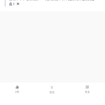
点！
🌟
赏
0赞
更多
赞赏