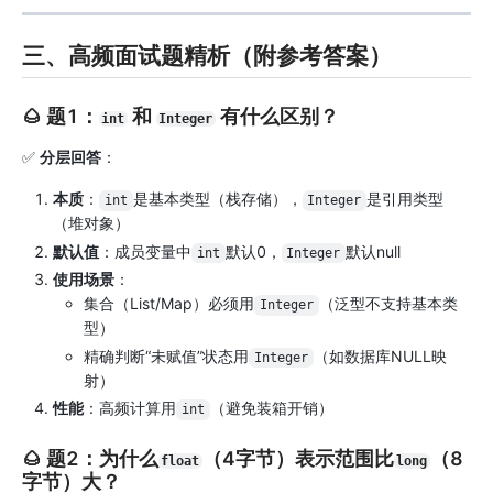
三、高频面试题精析（附参考答案）
🌰 题1：
和
有什么区别？
int
Integer
✅
分层回答
：
本质
：
是基本类型（栈存储），
是引用类型
int
Integer
（堆对象）
默认值
：成员变量中
默认0，
默认null
int
Integer
使用场景
：
集合（List/Map）必须用
（泛型不支持基本类
Integer
型）
精确判断“未赋值”状态用
（如数据库NULL映
Integer
射）
性能
：高频计算用
（避免装箱开销）
int
🌰 题2：为什么
（4字节）表示范围比
（8
float
long
字节）大？