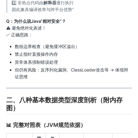
3️⃣ 非热点代码由
解释器
逐行执行
因此兼具编译效率与跨平台优势”
Q：为什么说Java“相对安全”？
⚠️ 避免绝对化表述！
✅ 正确思路：
数组边界检查（避免缓冲区溢出）
禁止指针直接操作内存
异常体系强制错误处理
但仍有风险：反序列化漏洞、ClassLoader攻击等 → 体现辩
证思维
二、八种基本数据类型深度剖析（附内存
图）
📊 完整对照表（JVM规范依据）