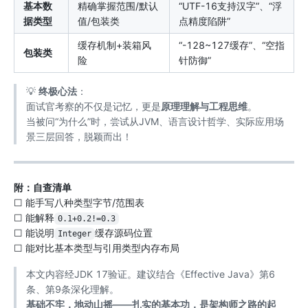
基本数
精确掌握范围/默认
“UTF-16支持汉字”、“浮
据类型
值/包装类
点精度陷阱”
缓存机制+装箱风
“-128~127缓存”、“空指
包装类
险
针防御”
💡
终极心法
：
面试官考察的不仅是记忆，更是
原理理解与工程思维
。
当被问“为什么”时，尝试从JVM、语言设计哲学、实际应用场
景三层回答，脱颖而出！
附：自查清单
☐ 能手写八种类型字节/范围表
☐ 能解释
0.1+0.2!=0.3
☐ 能说明
缓存源码位置
Integer
☐ 能对比基本类型与引用类型内存布局
本文内容经JDK 17验证。建议结合《Effective Java》第6
条、第9条深化理解。
基础不牢，地动山摇——扎实的基本功，是架构师之路的起