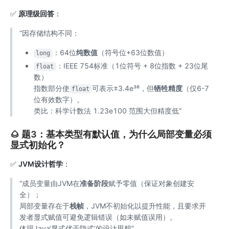
✅
原理级回答
：
“因存储结构不同：
：64位
纯数值
（符号位+63位数值）
long
：IEEE 754标准（1位符号 + 8位指数 + 23位尾
float
数）
指数部分使
可表示±3.4e³⁸，但
牺牲精度
（仅6-7
float
位有效数字）。
类比：科学计数法 1.23e100 范围大但精度低”
🌰 题3：基本类型有默认值，为什么局部变量必须
显式初始化？
✅
JVM设计哲学
：
“成员变量由JVM在
准备阶段
赋予零值（保证对象创建安
全）；
局部变量存在于
栈帧
，JVM不初始化以提升性能，且要求开
发者显式赋值可避免逻辑错误（如未赋值误用）。
体现Java‘显式优于隐式’的设计思想”