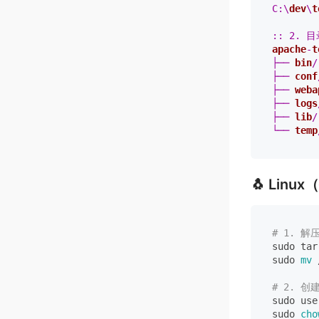
C:\
dev
\
t
apache
-
t
├── 
bin
/
├── 
conf
├── 
weba
├── 
logs
├── 
lib
/
└── 
temp
🐧 Lin
# 1. 解
sudo tar
sudo 
mv
 
# 2. 
sudo use
sudo 
cho