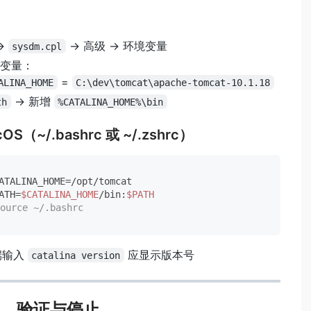
→
→ 高级 → 环境变量
sysdm.cpl
变量：
=
ALINA_HOME
C:\dev\tomcat\apache-tomcat-10.1.18
→ 新增
th
%CATALINA_HOME%\bin
cOS（~/.bashrc 或 ~/.zshrc）
ATH=
$CATALINA_HOME
/bin:
$PATH
urce ~/.bashrc
端输入
应显示版本号
catalina version
、验证与停止