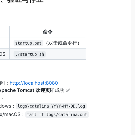
命令
（双击或命令行）
startup.bat
OS
./startup.sh
问：
http://localhost:8080
Apache Tomcat 欢迎页
即成功 ✅
：
dows：
logs\catalina.YYYY-MM-DD.log
ux/macOS：
tail -f logs/catalina.out