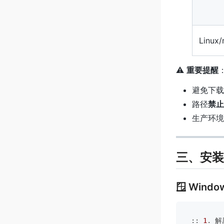
Linux
⚠️
重要提醒
避免下
路径
禁止
生产环境
三、安装
🪟 Win
:: 
1