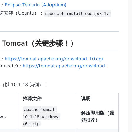
：
Eclipse Temurin (Adoptium)
 快速安装（Ubuntu）：
sudo apt install openjdk-17-
 Tomcat（关键步骤！）
：
https://tomcat.apache.org/download-10.cgi
omcat 9：
https://tomcat.apache.org/download-
（以 10.1.18 为例）：
推荐文件
说明
apache-tomcat-
解压即用版（强
ws
10.1.18-windows-
烈推荐）
x64.zip