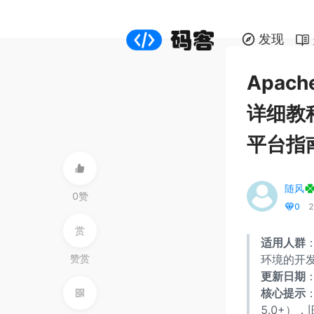
发现
Apac
详细教程（
平台指
随风
0赞
0
2
赏
适用人群
赞赏
环境的开
更新日期
：
核心提示
：
5.0+）