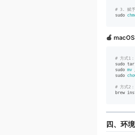
# 3. 
sudo 
chm
🍎 macOS
# 方式1
sudo tar
sudo 
mv
 
sudo 
cho
# 方式2：
brew ins
四、环境