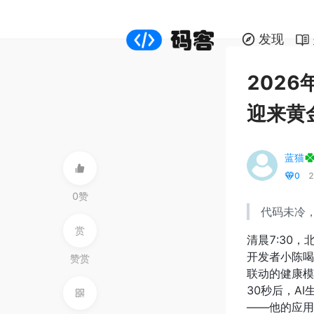
发现
2026
迎来黄
蓝猫
0
2
0赞
代码未冷
赏
清晨7:30，
开发者小陈喝
赞赏
联动的健康模
30秒后，A
——他的应用