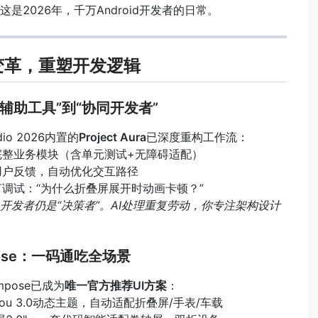
是2026年，千万Android开发者的日常。
大变革，重塑开发逻辑
：从“辅助工具”到“协同开发者”
udio 2026内置的
Project Aura
已深度重构工作流：
完整业务模块（含单元测试+无障碍适配）
用户反馈，自动优化交互路径
言调试：“为什么折叠屏展开时动画卡顿？”
开发者仍是“决策者”。AI处理重复劳动，你专注架构设计
mpose：一码通吃全场景
ompose已成为
唯一官方推荐UI方案
：
al You 3.0动态主题，自动适配折叠屏/手表/车载