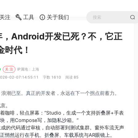
关注
工具
关于我们
年，Android开发已死？不，它正
金时代！
关 注
IP属地：上海
026-02-07:14:55:11
字数 1610
阅读 85
，浪潮已至。真正的开发者，永远在下一个拐点前蓄力。
北京。
着咖啡，轻点屏幕：“Studio，生成一个支持折叠屏+手表
块，用Compose写，加隐私沙箱。”
I生成的代码通过审核，自动部署到测试集群。窗外车流无声
正悄然运行在手机、折叠屏、车载系统与AR眼镜上。