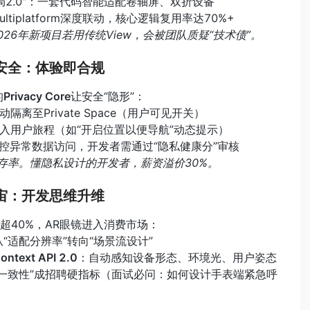
布局2.0"：一套代码智能适配卷轴屏、双折设备
n Multiplatform深度联动，核心逻辑复用率达70%+
026年新项目若用传统View，会被团队质疑“技术债”。
私与安全：体验即合规
的
Privacy Core
让安全“隐形”：
动隔离至Private Space（用户可见开关）
请嵌入用户旅程（如“开启位置以便导航”动态提示）
AI监控异常数据访问，开发者需通过“隐私健康分”审核
存率。懂隐私设计的开发者，薪资溢价30%。
备宇宙：开发思维升维
超40%，AR眼镜进入消费市场：
从“适配分辨率”转向“场景流设计”
ontext API 2.0
：自动感知设备形态、环境光、用户姿态
体验一致性”成招聘硬指标（面试必问：如何设计手表端紧急呼