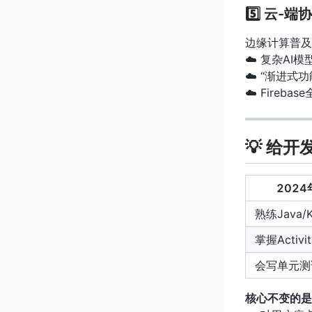
5️⃣ 云-
边缘计算普及
☁️ 复杂A
☁️ “渐进
☁️ Fireba
💡 给
202
熟练Java/Ko
掌握Activ
会写单元测
核心不变的是