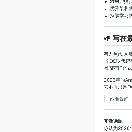
🔹 对用户
🔹 优雅架
🔹 持续学习
🌱 写在
有人焦虑“A
当IDE取代记
是固守旧范式
2026年的A
它不再只是“写
你准备好
互动话题
你认为2026