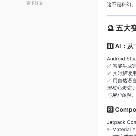
更多好文
这不是科幻。这
🔮 五
1️⃣ AI
Android St
✅ 智能生成
✅ 实时解读
✅ 用自然语
但核心未变：
与用户体验。
2️⃣ Co
Jetpack C
✨ Materi