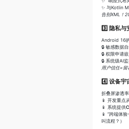
✨ “响应式
✨ 与Kotli
告别XML！2
3️⃣ 隐
Android 16
🔒 敏感数据自
🔒 权限申
🔒 系统级
用户信任=留
4️⃣ 设
折叠屏渗透率
📱 开发重点
📱 系统提供
C
📱 “跨端
叫流程？）