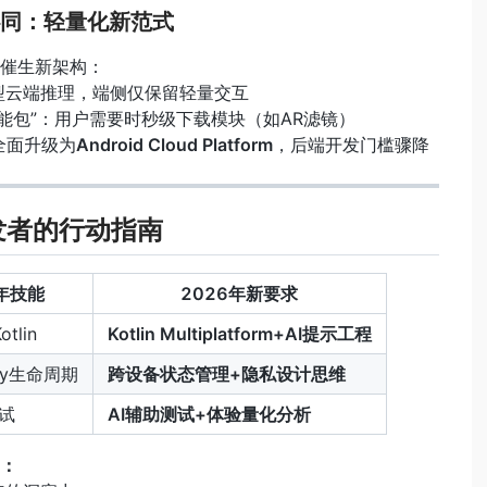
端协同：轻量化新范式
催生新架构：
I模型云端推理，端侧仅保留轻量交互
式功能包”：用户需要时秒级下载模块（如AR滤镜）
se全面升级为
Android Cloud Platform
，后端开发门槛骤降
开发者的行动指南
4年技能
2026年新要求
tlin
Kotlin Multiplatform+AI提示工程
ity生命周期
跨设备状态管理+隐私设计思维
试
AI辅助测试+体验量化分析
：