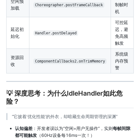
空闲预
制帧时
Choreographer.postFrameCallback
加载
机
可控延
延迟初
迟，避
Handler.postDelayed
始化
免高频
触发
系统级
资源回
内存预
ComponentCallbacks2.onTrimMemory
收
警
💡 深度思考：为什么IdleHandler如此危
险？
“它披着‘优化性能’的外衣，却暗藏生命周期管理的深渊”
认知偏差
：开发者误以为“空闲=用户无操作”，实则
每帧间隙
都可能触发
（60Hz设备每16ms一次！）