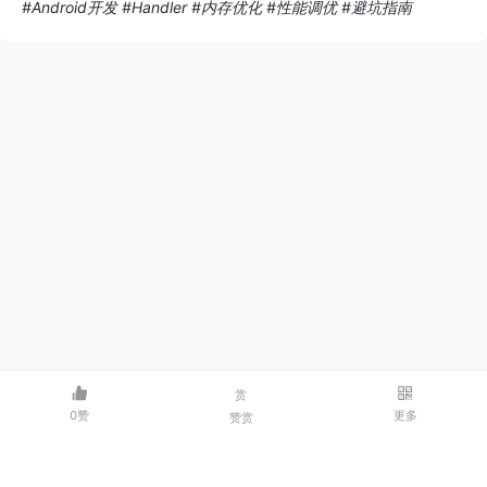
#Android开发 #Handler #内存优化 #性能调优 #避坑指南
赏
0赞
更多
赞赏