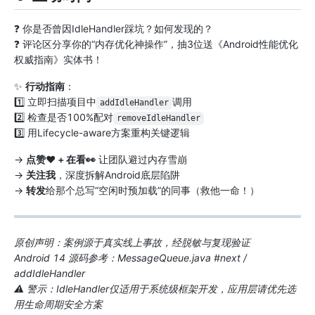
❓ 你是否曾因IdleHandler踩坑？如何发现的？
❓ 评论区分享你的“内存优化神操作”，抽3位送《Android性能优化
权威指南》实体书！
✨
行动指南
：
1️⃣ 立即扫描项目中
调用
addIdleHandler
2️⃣ 检查是否100%配对
removeIdleHandler
3️⃣ 用Lifecycle-aware方案重构关键逻辑
→
点赞❤️ + 在看👀
让团队避过内存雪崩
→
关注我
，深度拆解Android底层陷阱
→
转发
给那个总写“空闲时预加载”的同事（救他一命！）
原创声明：案例源于真实线上事故，经脱敏与复现验证
Android 14 源码参考：MessageQueue.java #next /
addIdleHandler
⚠️ 警示：IdleHandler仅适用于系统级框架开发，应用层请优先选
用生命周期安全方案