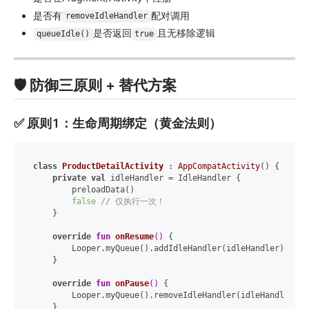
是否有
配对调用
removeIdleHandler
是否返回
且无移除逻辑
queueIdle()
true
🛡️ 防御三原则 + 替代方案
✅ 原则1：生命周期绑定（黄金法则）
class
ProductDetailActivity
 : 
AppCompatActivity
() {

private
val
 idleHandler = IdleHandler {

        preloadData()

false
// 仅执行一次！
    }

override
fun
onResume
()
 {

        Looper.myQueue().addIdleHandler(idleHandler)

    }

override
fun
onPause
()
 {

        Looper.myQueue().removeIdleHandler(idleHandler) 
    }
