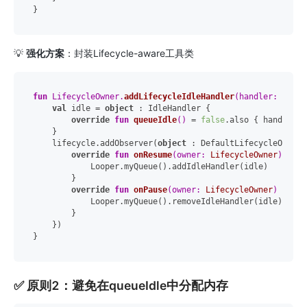
💡
强化方案
：封装Lifecycle-aware工具类
fun
 LifecycleOwner.
addLifecycleIdleHandler
(handler: () ->
val
 idle = 
object
 : IdleHandler {

override
fun
queueIdle
()
 = 
false
.also { handler() 
    }

    lifecycle.addObserver(
object
 : DefaultLifecycleObserve
override
fun
onResume
(owner: 
LifecycleOwner
)
 {

            Looper.myQueue().addIdleHandler(idle)

        }

override
fun
onPause
(owner: 
LifecycleOwner
)
 {

            Looper.myQueue().removeIdleHandler(idle)

        }

    })

✅ 原则2：避免在queueIdle中分配内存