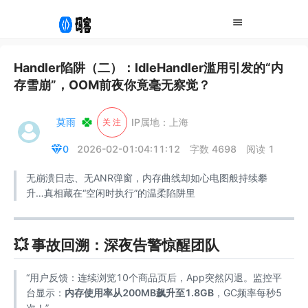
Handler陷阱（二）：IdleHandler滥用引发的“内
存雪崩”，OOM前夜你竟毫无察觉？
莫雨
IP属地：上海
关 注
0
2026-02-01:04:11:12
字数 4698
阅读 1
无崩溃日志、无ANR弹窗，内存曲线却如心电图般持续攀
升…真相藏在“空闲时执行”的温柔陷阱里
💥 事故回溯：深夜告警惊醒团队
“用户反馈：连续浏览10个商品页后，App突然闪退。监控平
台显示：
内存使用率从200MB飙升至1.8GB
，GC频率每秒5
次！”