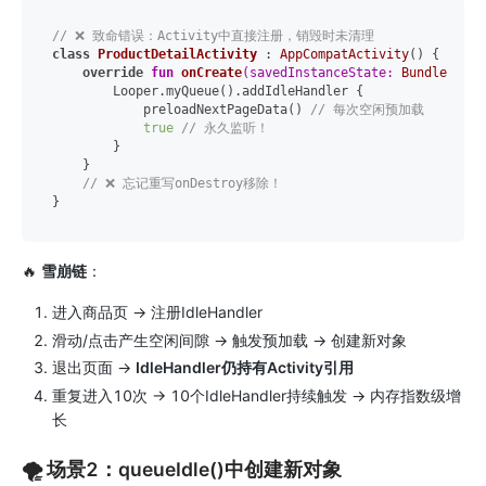
// ❌ 致命错误：Activity中直接注册，销毁时未清理
class
ProductDetailActivity
 : 
AppCompatActivity
() {

override
fun
onCreate
(savedInstanceState: 
Bundle
?)
 {

        Looper.myQueue().addIdleHandler {

            preloadNextPageData() 
// 每次空闲预加载
true
// 永久监听！
        }

    }

// ❌ 忘记重写onDestroy移除！
🔥
雪崩链
：
进入商品页 → 注册IdleHandler
滑动/点击产生空闲间隙 → 触发预加载 → 创建新对象
退出页面 →
IdleHandler仍持有Activity引用
重复进入10次 → 10个IdleHandler持续触发 → 内存指数级增
长
🌪️ 场景2：queueIdle()中创建新对象