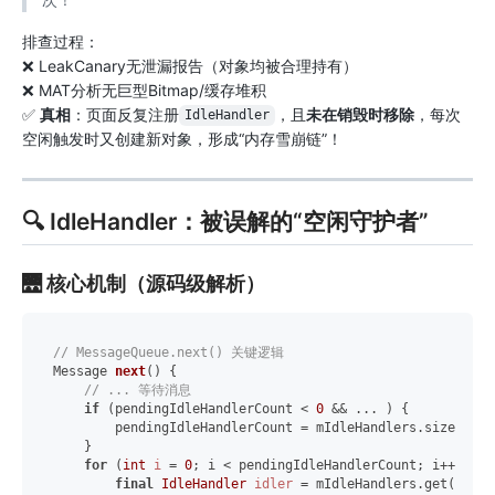
排查过程：
❌ LeakCanary无泄漏报告（对象均被合理持有）
❌ MAT分析无巨型Bitmap/缓存堆积
✅
真相
：页面反复注册
，且
未在销毁时移除
，每次
IdleHandler
空闲触发时又创建新对象，形成“内存雪崩链”！
🔍 IdleHandler：被误解的“空闲守护者”
🌉 核心机制（源码级解析）
// MessageQueue.next() 关键逻辑
Message 
next
()
 {

// ... 等待消息
if
 (pendingIdleHandlerCount < 
0
 && ... ) {

        pendingIdleHandlerCount = mIdleHandlers.size(); 
    }

for
 (
int
i
=
0
; i < pendingIdleHandlerCount; i++) {

final
IdleHandler
idler
=
 mIdleHandlers.get(i);
