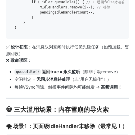
if
 (!idler.queueIdle()) { 
// ⚠️ 返回false才会自动移
            mIdleHandlers.remove(i--); 
// 移除
            pendingIdleHandlerCount--;

        }

    }

✅
设计初衷
：在消息队列空闲时执行低优先级任务（如预加载、资
源回收）
❌
致命误区
：
返回true = 永久监听
（除非手动remove）
queueIdle()
空闲判定 =
无同步消息待处理
（非“用户无操作”！）
每帧VSync间隙、触摸事件间隙均可能触发 →
高频调用！
💀 三大滥用场景：内存雪崩的导火索
🌪️ 场景1：页面级IdleHandler未移除（最常见！）