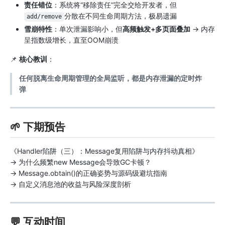
责任错位
：系统将“移除责任”完全交给开发者，但
分散在不同生命周期方法，极易遗漏
add/remove
雪崩特性
：单次泄漏影响小，但
高频触发+多页面叠加
→ 内存
呈指数级增长，直至OOM崩溃
📌
核心教训
：
任何脱离生命周期管理的全局监听，都是内存泄漏的定时炸
弹
🌱 下期预告
《Handler陷阱（三）：Message复用陷阱与内存抖动真相》
→ 为什么频繁new Message会导致GC卡顿？
→ Message.obtain()的正确姿势与源码级避坑指南
→ 自定义消息池的收益与风险深度剖析
💬 互动时间