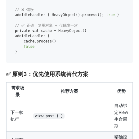
// ❌ 错误
addIdleHandler { HeavyObject().process(); 
true
 }

// ✅ 正确：复用对象 + 仅触发一次
private
val
 cache = HeavyObject()

addIdleHandler { 

    cache.process() 

false
✅ 原则3：优先使用系统替代方案
需求场
推荐方案
优势
景
自动绑
下一帧
定View
view.post { }
执行
生命周
期
精确控