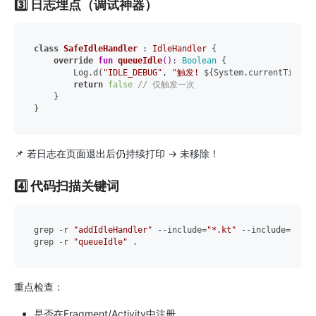
3️⃣ 日志埋点（调试神器）
class
SafeIdleHandler
 : 
IdleHandler
 {

override
fun
queueIdle
()
: 
Boolean
 {

        Log.d(
"IDLE_DEBUG"
, 
"触发! 
${System.currentTimeMi
return
false
// 仅触发一次
    }

📌 若日志在页面退出后仍持续打印 → 未移除！
4️⃣ 代码扫描关键词
grep -r 
"addIdleHandler"
 --include=
"*.kt"
 --include=
"*.ja
grep -r 
"queueIdle"
重点检查：
是否在Fragment/Activity中注册