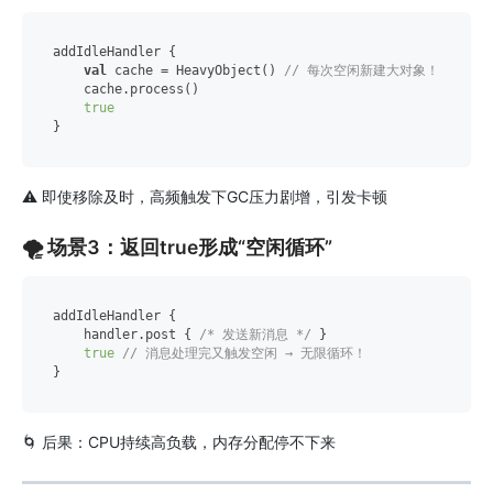
addIdleHandler {

val
 cache = HeavyObject() 
// 每次空闲新建大对象！
    cache.process()

true
⚠️ 即使移除及时，高频触发下GC压力剧增，引发卡顿
🌪️ 场景3：返回true形成“空闲循环”
addIdleHandler {

    handler.post { 
/* 发送新消息 */
 } 

true
// 消息处理完又触发空闲 → 无限循环！
🌀 后果：CPU持续高负载，内存分配停不下来