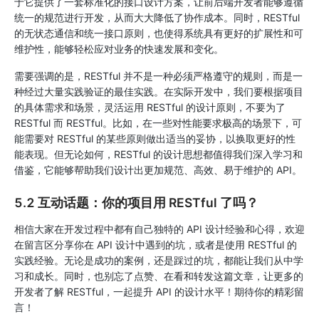
于它提供了一套标准化的接口设计方案，让前后端开发者能够遵循
统一的规范进行开发，从而大大降低了协作成本。同时，RESTful
的无状态通信和统一接口原则，也使得系统具有更好的扩展性和可
维护性，能够轻松应对业务的快速发展和变化。
需要强调的是，RESTful 并不是一种必须严格遵守的规则，而是一
种经过大量实践验证的最佳实践。在实际开发中，我们要根据项目
的具体需求和场景，灵活运用 RESTful 的设计原则，不要为了
RESTful 而 RESTful。比如，在一些对性能要求极高的场景下，可
能需要对 RESTful 的某些原则做出适当的妥协，以换取更好的性
能表现。但无论如何，RESTful 的设计思想都值得我们深入学习和
借鉴，它能够帮助我们设计出更加规范、高效、易于维护的 API。
5.2 互动话题：你的项目用 RESTful 了吗？
相信大家在开发过程中都有自己独特的 API 设计经验和心得，欢迎
在留言区分享你在 API 设计中遇到的坑，或者是使用 RESTful 的
实践经验。无论是成功的案例，还是踩过的坑，都能让我们从中学
习和成长。同时，也别忘了点赞、在看和转发这篇文章，让更多的
开发者了解 RESTful，一起提升 API 的设计水平！期待你的精彩留
言！