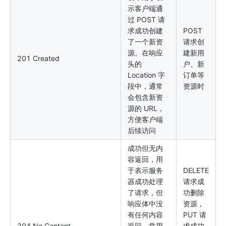
示客户端通
过 POST 请
求成功创建
POST
了一个新资
请求创
源。在响应
建新用
201 Created
头的
户、新
Location 字
订单等
段中，通常
资源时
会包含新资
源的 URL，
方便客户端
后续访问
成功但无内
容返回，用
于表示服务
DELETE
器成功处理
请求成
了请求，但
功删除
响应体中没
资源，
有任何内容
PUT 请
204 No Content
返回。常用
求成功