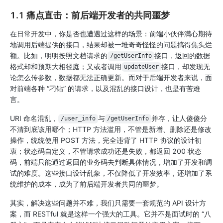
1.1 痛点直击：前后端开发者的共同噩梦
在日常开发中，你是否也遭遇过这样的场景：前端小伙伴满心期待
地调用后端提供的接口，结果却被一堆奇奇怪怪的问题搞得焦头烂
额。比如，明明按照文档请求的
接口，返回的数据
/getUserInfo
格式却和预期大相径庭；又或者调用
接口，却发现无
updateUser
论怎么传参数，数据都无法正确更新。而对于后端开发者来说，面
对前端各种 “刁钻” 的请求，以及混乱的接口设计，也是有苦难
言。
URI 命名混乱，
与
并存，让人傻傻分
/user_info
/getUserInfo
不清到底该用哪个；HTTP 方法滥用，不管是新增、删除还是修改
操作，统统使用 POST 方法，完全违背了 HTTP 协议的设计初
衷；状态码自定义，不管请求成功还是失败，都返回 200 状态
码，前端只能通过返回的业务码去判断具体情况，增加了开发和调
试的难度。这些接口设计乱象，不仅降低了开发效率，还增加了系
统维护的成本，成为了前后端开发者共同的噩梦。
其实，解决这些问题并不难，我们只需要一套规范的 API 设计方
案，而 RESTful 就是这样一个强大的工具。它并不是面试时的 “八