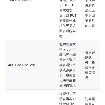
于 DELETE
更新资
请求成功
源但无
后，或 PUT
需返回
更新操作成
更新后
功但无需返
的内容
回资源内容
时
客户端请求
错误，用于
请求参
表示客户端
数缺
发送的请求
失、格
400 Bad Request
存在语法错
式不正
误或参数错
确等情
误，服务器
况
无法理解和
处理该请求
未授权，用
于表示客户
访问需
端需要进行
要登录