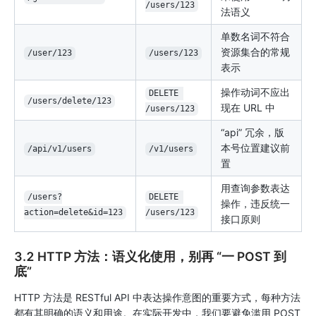
/users/123
法语义
单数名词不符合
资源集合的常规
/user/123
/users/123
表示
操作动词不应出
DELETE 
/users/delete/123
现在 URL 中
/users/123
“api” 冗余，版
本号位置建议前
/api/v1/users
/v1/users
置
用查询参数表达
/users?
DELETE 
操作，违反统一
action=delete&id=123
/users/123
接口原则
3.2 HTTP 方法：语义化使用，别再 “一 POST 到
底”
HTTP 方法是 RESTful API 中表达操作意图的重要方式，每种方法
都有其明确的语义和用途。在实际开发中，我们要避免滥用 POST