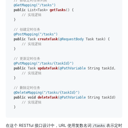
// 获取定时任务列表
@GetMapping("/tasks")
public
 List<Task> 
getTasks
()
 {

// 实现逻辑
}

// 创建定时任务
@PostMapping("/tasks")
public
 Task 
createTask
(
@RequestBody
 Task task)
 {

// 实现逻辑
}

// 更新定时任务
@PutMapping("/tasks/{taskId}")
public
 Task 
updateTask
(
@PathVariable
 String taskId, 
@Requ
// 实现逻辑
}

// 删除定时任务
@DeleteMapping("/tasks/{taskId}")
public
void
deleteTask
(
@PathVariable
 String taskId)
 {

// 实现逻辑
在这个 RESTful 接口设计中，URL 使用复数名词
表示定时
/tasks