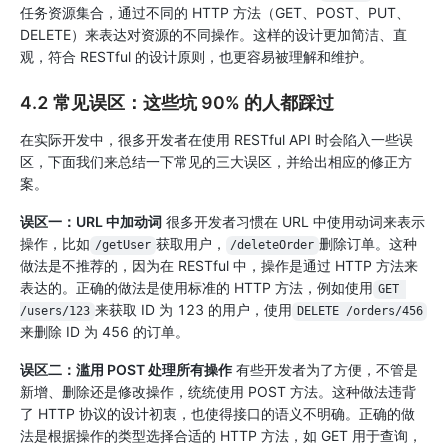
任务资源集合，通过不同的 HTTP 方法（GET、POST、PUT、
DELETE）来表达对资源的不同操作。这样的设计更加简洁、直
观，符合 RESTful 的设计原则，也更容易被理解和维护。
4.2 常见误区：这些坑 90% 的人都踩过
在实际开发中，很多开发者在使用 RESTful API 时会陷入一些误
区，下面我们来总结一下常见的三大误区，并给出相应的修正方
案。
误区一：URL 中加动词
很多开发者习惯在 URL 中使用动词来表示
操作，比如
获取用户，
删除订单。这种
/getUser
/deleteOrder
做法是不推荐的，因为在 RESTful 中，操作是通过 HTTP 方法来
表达的。正确的做法是使用标准的 HTTP 方法，例如使用
GET 
来获取 ID 为 123 的用户，使用
/users/123
DELETE /orders/456
来删除 ID 为 456 的订单。
误区二：滥用 POST 处理所有操作
有些开发者为了方便，不管是
新增、删除还是修改操作，统统使用 POST 方法。这种做法违背
了 HTTP 协议的设计初衷，也使得接口的语义不明确。正确的做
法是根据操作的类型选择合适的 HTTP 方法，如 GET 用于查询，