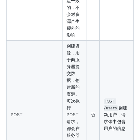
是一致
的，不
会对资
源产生
额外的
影响
创建资
源，用
于向服
务器提
交数
据，创
建新的
资源。
每次执
POST 
行
创建
/users
POST
POST
否
新用户，请
请求，
求体中包含
都会在
用户的信息
服务器