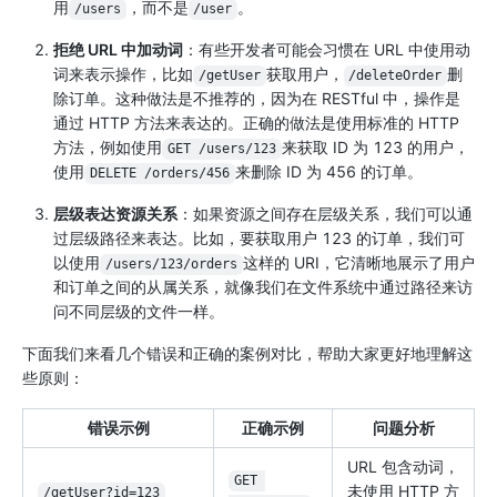
用
，而不是
。
/users
/user
拒绝 URL 中加动词
：有些开发者可能会习惯在 URL 中使用动
词来表示操作，比如
获取用户，
删
/getUser
/deleteOrder
除订单。这种做法是不推荐的，因为在 RESTful 中，操作是
通过 HTTP 方法来表达的。正确的做法是使用标准的 HTTP
方法，例如使用
来获取 ID 为 123 的用户，
GET /users/123
使用
来删除 ID 为 456 的订单。
DELETE /orders/456
层级表达资源关系
：如果资源之间存在层级关系，我们可以通
过层级路径来表达。比如，要获取用户 123 的订单，我们可
以使用
这样的 URI，它清晰地展示了用户
/users/123/orders
和订单之间的从属关系，就像我们在文件系统中通过路径来访
问不同层级的文件一样。
下面我们来看几个错误和正确的案例对比，帮助大家更好地理解这
些原则：
错误示例
正确示例
问题分析
URL 包含动词，
GET 
未使用 HTTP 方
/getUser?id=123