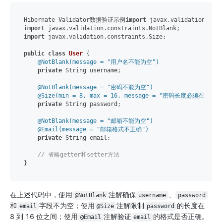
Hibernate Validator数据验证示例
import
import
import
 javax.validation.constraints.Size;

public
class
User
 {

@NotBlank(message = "用户名不能为空")
private
 String username;

@NotBlank(message = "密码不能为空")
@Size(min = 8, max = 16, message = "密码长度必须在8到1
private
 String password;

@NotBlank(message = "邮箱不能为空")
@Email(message = "邮箱格式不正确")
private
 String email;

// 省略getter和setter方法
在上述代码中，使用
注解确保
、
@NotBlank
username
password
和
字段不为空；使用
注解限制
的长度在
email
@Size
password
8 到 16 位之间；使用
注解验证
的格式是否正确。
@Email
email