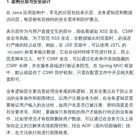
1. 架构分层与安全设计
在 Java 应用架构中，常见的分层包括表示层、业务逻辑层和数据
访问层，每层都有其独特的安全需求和防护重点。
表示层作为与用户直接交互的部分，面临着诸如 XSS 攻击、CSRF
攻击等风险。为了防范 XSS 攻击，在数据输出到页面时，必须进
行严格的转义处理。例如，在 JSP 页面中，可以使用 JSTL 的
标签来输出数据，它会自动对特殊字符进行转义，防止
<c:out>
恶意脚本注入。对于 CSRF 攻击，可以通过在表单中添加隐藏的
CSRF 令牌，并在服务器端进行验证来防范。在 Spring MVC 框架
中，默认就提供了 CSRF 防护机制，只需在配置文件中开启相关配
置即可。
业务逻辑层主要负责处理业务规则和逻辑，其安全重点在于防止非
法的业务操作和权限绕过。以用户注册业务为例，在业务逻辑层需
要验证用户输入的合法性，如用户名是否已被注册、密码强度是否
符合要求等。同时，要确保只有授权的用户才能执行特定的业务操
作，比如管理员才有权限删除用户数据。可以通过在业务方法上添
加自定义的注解来实现权限控制，结合 AOP（面向切面编程）技
术，在方法执行前进行权限检查。