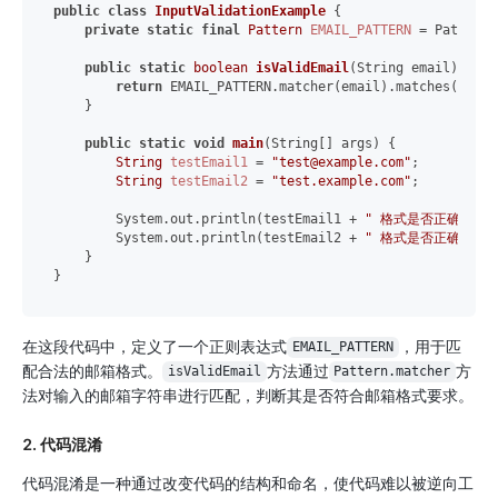
public
class
InputValidationExample
 {

private
static
final
Pattern
EMAIL_PATTERN
=
 Pattern.
public
static
boolean
isValidEmail
(String email)
 {

return
 EMAIL_PATTERN.matcher(email).matches();

    }

public
static
void
main
(String[] args)
 {

String
testEmail1
=
"test@example.com"
;

String
testEmail2
=
"test.example.com"
;

        System.out.println(testEmail1 + 
" 格式是否正确："
 +
        System.out.println(testEmail2 + 
" 格式是否正确："
 +
    }

在这段代码中，定义了一个正则表达式
，用于匹
EMAIL_PATTERN
配合法的邮箱格式。
方法通过
方
isValidEmail
Pattern.matcher
法对输入的邮箱字符串进行匹配，判断其是否符合邮箱格式要求。
2. 代码混淆
代码混淆是一种通过改变代码的结构和命名，使代码难以被逆向工