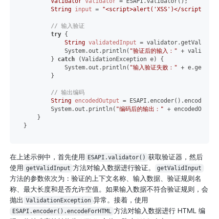
Validator
validator
=
 ESAPI.validator();

String
input
=
"<script>alert('XSS')</script>"
;

// 输入验证
try
 {

String
validatedInput
=
 validator.getValidInp
            System.out.println(
"验证后的输入："
 + validated
        } 
catch
 (ValidationException e) {

            System.out.println(
"输入验证失败："
 + e.getMess
        }

// 输出编码
String
encodedOutput
=
 ESAPI.encoder().encodeForH
        System.out.println(
"编码后的输出："
 + encodedOutput)
    }

在上述示例中，首先使用
获取验证器，然后
ESAPI.validator()
使用
方法对输入数据进行验证。
getValidInput
getValidInput
方法的参数依次为：验证的上下文名称、输入数据、验证规则名
称、最大长度和是否允许空值。如果输入数据不符合验证规则，会
抛出
异常。接着，使用
ValidationException
方法对输入数据进行 HTML 编
ESAPI.encoder().encodeForHTML