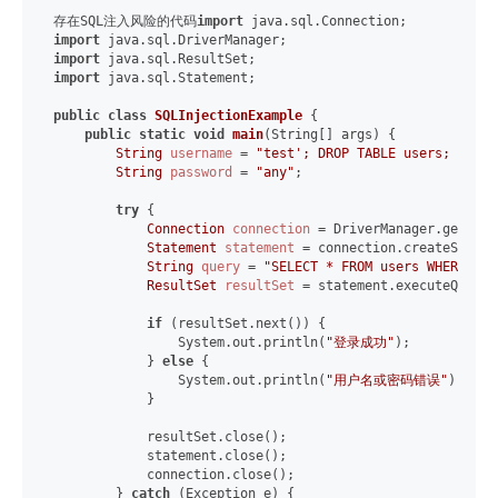
存在SQL注入风险的代码
import
import
import
import
 java.sql.Statement;

public
class
SQLInjectionExample
 {

public
static
void
main
(String[] args)
 {

String
username
=
"test'; DROP TABLE users; --"
;

String
password
=
"any"
;

try
 {

Connection
connection
=
 DriverManager.getConn
Statement
statement
=
 connection.createStatem
String
query
=
"SELECT * FROM users WHERE use
ResultSet
resultSet
=
 statement.executeQuery(
if
 (resultSet.next()) {

                System.out.println(
"登录成功"
);

            } 
else
 {

                System.out.println(
"用户名或密码错误"
);

            }

            resultSet.close();

            statement.close();

            connection.close();

        } 
catch
 (Exception e) {
