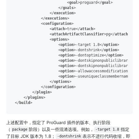
<
goal
>
proguard
</
goal
>
</
goals
>
</
execution
>
</
executions
>
<
configuration
>
<
attach
>
true
</
attach
>
<
attachArtifactClassifier
>
pg
</
attachArtif
<
options
>
<
option
>
-target 1.8
</
option
>
<
option
>
-dontshrink
</
option
>
<
option
>
-dontoptimize
</
option
>
<
option
>
-dontskipnonpubliclibraryclas
<
option
>
-dontskipnonpubliclibraryclas
<
option
>
-allowaccessmodification
</
opt
<
option
>
-useuniqueclassmembernames
</
o
</
options
>
</
configuration
>
</
plugin
>
</
plugins
>
</
build
>
上述配置中，指定了 ProGuard 插件的版本、执行阶段
（
阶段）以及一些混淆选项。例如，
指定
package
-target 1.8
了目标 JDK 版本为 1.8；
表示不进行代码收缩，即
-dontshrink