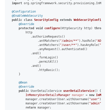
import
 org.springframework.security.provisioning.InMemory
@Configuration
@EnableWebSecurity
public
class
SecurityConfig
extends
WebSecurityConfigurer
@Override
protected
void
configure
(HttpSecurity http)
throws
 Ex
        http

           .authorizeRequests()

               .antMatchers(
"/admin/**"
).hasRole(
"ADMIN"
)

               .antMatchers(
"/user/**"
).hasAnyRole(
"USER"
               .anyRequest().authenticated()

           .and()

               .formLogin()

               .permitAll()

           .and()

               .httpBasic();

    }

@Bean
@Override
public
 UserDetailsService 
userDetailsService
()
 {

InMemoryUserDetailsManager
manager
=
new
InMemory
        manager.createUser(User.withUsername(
"user"
).pass
        manager.createUser(User.withUsername(
"admin"
).pas
return
 manager;
