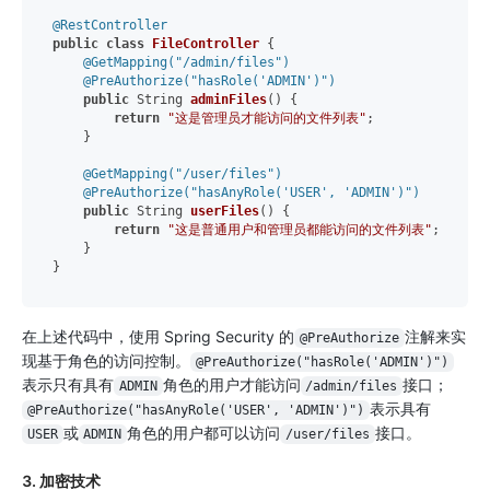
@RestController
public
class
FileController
 {

@GetMapping("/admin/files")
@PreAuthorize("hasRole('ADMIN')")
public
 String 
adminFiles
()
 {

return
"这是管理员才能访问的文件列表"
;

    }

@GetMapping("/user/files")
@PreAuthorize("hasAnyRole('USER', 'ADMIN')")
public
 String 
userFiles
()
 {

return
"这是普通用户和管理员都能访问的文件列表"
;

    }

在上述代码中，使用 Spring Security 的
注解来实
@PreAuthorize
现基于角色的访问控制。
@PreAuthorize("hasRole('ADMIN')")
表示只有具有
角色的用户才能访问
接口；
ADMIN
/admin/files
表示具有
@PreAuthorize("hasAnyRole('USER', 'ADMIN')")
或
角色的用户都可以访问
接口。
USER
ADMIN
/user/files
3. 加密技术