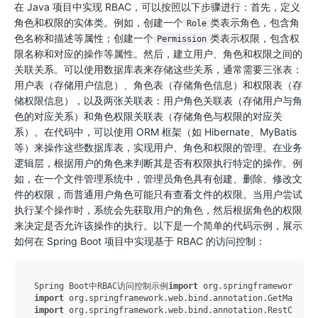
在 Java 项目中实现 RBAC，可以按照以下步骤进行：首先，定义
角色和权限的实体类。例如，创建一个
类表示角色，包含角
Role
色名称和描述等属性；创建一个
类表示权限，包含权
Permission
限名称和对应的操作等属性。然后，建立用户、角色和权限之间的
关联关系。可以使用数据库表来存储这些关系，通常需要三张表：
用户表（存储用户信息）、角色表（存储角色信息）和权限表（存
储权限信息），以及两张关联表：用户角色关联表（存储用户与角
色的对应关系）和角色权限关联表（存储角色与权限的对应关
系）。在代码中，可以使用 ORM 框架（如 Hibernate、MyBatis
等）来操作这些数据库表，实现用户、角色和权限的管理。在业务
逻辑层，根据用户的角色来判断其是否有权限执行特定的操作。例
如，在一个文件管理系统中，管理员角色具有创建、删除、修改文
件的权限，而普通用户角色可能只有查看文件的权限。当用户尝试
执行某个操作时，系统会先获取用户的角色，然后根据角色的权限
来决定是否允许该操作的执行。以下是一个简单的代码示例，展示
如何在 Spring Boot 项目中实现基于 RBAC 的访问控制：
Spring Boot中RBAC访问控制示例
import
import
import
 org.springframework.web.bind.annotation.RestControl