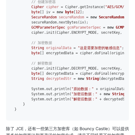
// 创建加密器
Cipher
cipher
=
 Cipher.getInstance(
"AES/GCM/NoPad
byte
[] iv = 
new
byte
[
12
];

SecureRandom
secureRandom
=
new
SecureRandom
();

        secureRandom.nextBytes(iv);

GCMParameterSpec
gcmParameterSpec
=
new
GCMParame
        cipher.init(Cipher.ENCRYPT_MODE, secretKey, gcmPa
// 加密数据
String
originalData
=
"这是需要加密的敏感信息"
;

byte
[] encryptedData = cipher.doFinal(originalDat
// 解密数据
        cipher.init(Cipher.DECRYPT_MODE, secretKey, gcmPa
byte
[] decryptedData = cipher.doFinal(encryptedDat
String
decryptedStr
=
new
String
(decryptedData, S
        System.out.println(
"原始数据："
 + originalData);

        System.out.println(
"加密后数据："
 + 
new
String
(enc
        System.out.println(
"解密后数据："
 + decryptedStr);

    }

除了 JCE，还有一些第三方加密库（如 Bouncy Castle）可以提供