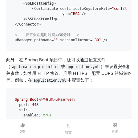
<
SSLHostConfig
>
<
Certificate
certificateKeystoreFile
=
"conf/localh
type
=
"RSA"
/>
</
SSLHostConfig
>
</
Connector
>
<!-- 设置会话超时时间为30分钟 -->
<
Manager
pathname
=
""
sessionTimeout
=
"30"
 />
此外，在 Spring Boot 项目中，还可以通过配置文件
（
或
）来设置安全相
application.properties
application.yml
关参数，如禁用 HTTP 协议、启用 HTTPS、配置 CORS 跨域策略
等。例如，在
中配置如下：
application.yml
Spring
Boot安全配置示例server:
port:
443
ssl:
enabled:
true
key-store:
classpath:ssl/localhost-rsa.jks
key-store-password:
123456
赏
key-store-type:
JKS
0赞
更多
赞赏
http2: