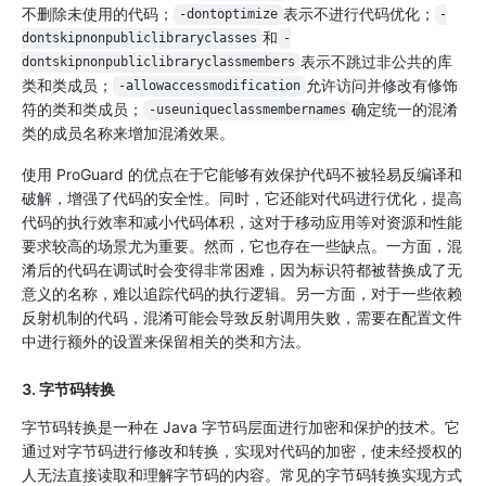
不删除未使用的代码；
表示不进行代码优化；
-dontoptimize
-
和
dontskipnonpubliclibraryclasses
-
表示不跳过非公共的库
dontskipnonpubliclibraryclassmembers
类和类成员；
允许访问并修改有修饰
-allowaccessmodification
符的类和类成员；
确定统一的混淆
-useuniqueclassmembernames
类的成员名称来增加混淆效果。
使用 ProGuard 的优点在于它能够有效保护代码不被轻易反编译和
破解，增强了代码的安全性。同时，它还能对代码进行优化，提高
代码的执行效率和减小代码体积，这对于移动应用等对资源和性能
要求较高的场景尤为重要。然而，它也存在一些缺点。一方面，混
淆后的代码在调试时会变得非常困难，因为标识符都被替换成了无
意义的名称，难以追踪代码的执行逻辑。另一方面，对于一些依赖
反射机制的代码，混淆可能会导致反射调用失败，需要在配置文件
中进行额外的设置来保留相关的类和方法。
3. 字节码转换
字节码转换是一种在 Java 字节码层面进行加密和保护的技术。它
通过对字节码进行修改和转换，实现对代码的加密，使未经授权的
人无法直接读取和理解字节码的内容。常见的字节码转换实现方式