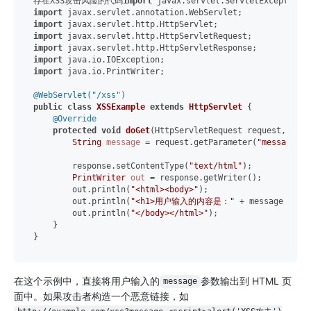
存在XSS攻击风险的代码
import
import
import
import
import
import
import
 java.io.PrintWriter;

@WebServlet("/xss")
public
class
XSSExample
extends
HttpServlet
 {

@Override
protected
void
doGet
(HttpServletRequest request, Http
String
message
=
 request.getParameter(
"message"
);

        response.setContentType(
"text/html"
);

PrintWriter
out
=
 response.getWriter();

        out.println(
"<html><body>"
);

        out.println(
"<h1>用户输入的内容是："
 + message + 
"<
        out.println(
"</body></html>"
);

    }

在这个示例中，直接将用户输入的
参数输出到 HTML 页
message
面中。如果攻击者构造一个恶意链接，如