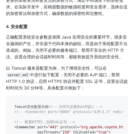
更多的加密算法和更灵活的加密方式，满足不同场景下的加密需
求。在实际开发中，应根据数据的敏感程度和安全需求，选择合适
的加密算法和加密方式，确保数据的保密性和完整性。
4. 安全配置
正确配置系统安全参数是保障 Java 应用安全的重要环节。很多安
全漏洞的产生，并非源于代码本身的缺陷，而是由于系统配置不当
造成的。例如，关闭不必要的服务端口、禁用不安全的 HTTP 方
法、设置合理的会话超时时间等，都能有效提升系统的安全性。
以 Tomcat 服务器配置为例，为了增强安全性，可以在
中进行如下配置：关闭不必要的 AJP 端口，禁用
server.xml
HTTP 1.0 协议，启用 HTTPS 协议并配置 SSL 证书，设置会话超
时时间为 30 分钟等。具体配置示例如下：
Tomcat安全配置示例
<!-- 关闭不必要的AJP端口 -->
<!-- <Connector port="8009" protocol="AJP/1.3" redirectPo
<!-- 配置HTTPS，启用SSL证书 -->
<
Connector
port
=
"443"
protocol
=
"org.apache.coyote.http11.
maxThreads
=
"150"
SSLEnabled
=
"true"
>