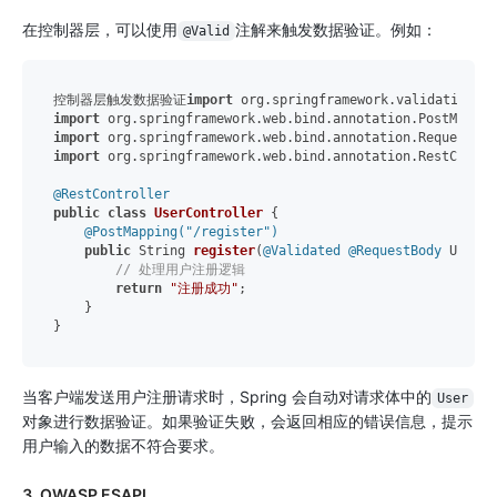
在控制器层，可以使用
注解来触发数据验证。例如：
@Valid
控制器层触发数据验证
import
import
import
import
 org.springframework.web.bind.annotation.RestControl
@RestController
public
class
UserController
 {

@PostMapping("/register")
public
 String 
register
(
@Validated
@RequestBody
 User u
// 处理用户注册逻辑
return
"注册成功"
;

    }

当客户端发送用户注册请求时，Spring 会自动对请求体中的
User
对象进行数据验证。如果验证失败，会返回相应的错误信息，提示
用户输入的数据不符合要求。
3. OWASP ESAPI