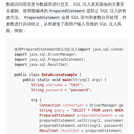
数据访问层负责与数据库进行交互，SQL 注入是其面临的主要安
全威胁。使用预编译的
是防止 SQL 注入的有
PreparedStatement
效方法。
会将 SQL 语句和参数分开处理，对
PreparedStatement
参数进行自动转义，从而避免了因用户输入导致的 SQL 注入风
险。例如：
使用PreparedStatement防止SQL注入
import
import
import
import
 java.sql.ResultSet;

public
class
DataAccessExample
 {

public
static
void
main
(String[] args)
 {

String
username
=
"test"
;

String
password
=
"password"
;

try
 {

Connection
connection
=
 DriverManager.getConn
String
query
=
"SELECT * FROM users WHERE use
PreparedStatement
preparedStatement
=
 connect
            preparedStatement.setString(
1
, username);

            preparedStatement.setString(
2
, password);

ResultSet
resultSet
=
 preparedStatement.execu