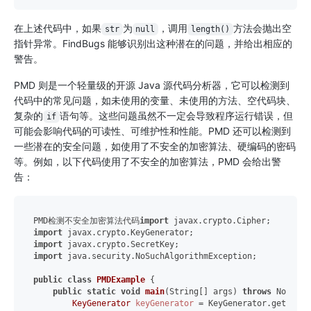
在上述代码中，如果
为
，调用
方法会抛出空
str
null
length()
指针异常。FindBugs 能够识别出这种潜在的问题，并给出相应的
警告。
PMD 则是一个轻量级的开源 Java 源代码分析器，它可以检测到
代码中的常见问题，如未使用的变量、未使用的方法、空代码块、
复杂的
语句等。这些问题虽然不一定会导致程序运行错误，但
if
可能会影响代码的可读性、可维护性和性能。PMD 还可以检测到
一些潜在的安全问题，如使用了不安全的加密算法、硬编码的密码
等。例如，以下代码使用了不安全的加密算法，PMD 会给出警
告：
PMD检测不安全加密算法代码
import
import
import
import
 java.security.NoSuchAlgorithmException;

public
class
PMDExample
 {

public
static
void
main
(String[] args)
throws
 NoSuchA
KeyGenerator
keyGenerator
=
 KeyGenerator.getInsta