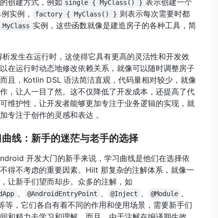
的创建方式，例如
表示创建一个
single { MyClass() }
单例实例，
则表示每次需要时都
factory { MyClass() }
实例，这些函数就像是建造房子的各种工具，简
MyClass
依赖解析发生在运行时，这使得它具有更高的灵活性和开发效
以在运行时动态地修改依赖关系，就像可以随时调整房子
且，Kotlin DSL 语法简洁直观，代码量相对较少，就像
作，让人一目了然。这不仅降低了开发成本，还提高了代
可维护性，让开发者能够更加专注于业务逻辑的实现，就
加专注于创作的灵感和表达 。
习曲线：新手的迷茫与老手的选择
Android 开发大门的新手来说，学习曲线是他们在选择依
不得不考虑的重要因素。Hilt 那复杂的注解体系，就像一
，让新手们望而却步。众多的注解，如
、
、
、
、
dApp
@AndroidEntryPoint
@Inject
@Module
等等，它们各自有着不同的作用和使用场景，需要新手们
间和精力去学习和理解。而且，由于注解在编译期生效，