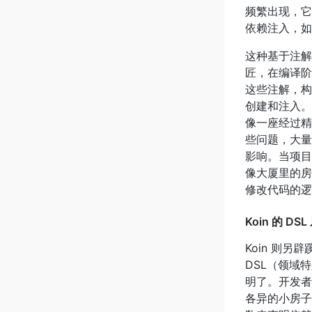
频繁出现，它
依赖注入，如
这种基于注解
匠，在编译阶
这些注解，构
创建和注入。
像一座经过精
些问题，大量
影响。当项目
像大厦里的房
修改代码的逻
Koin 的 DS
Koin 则另
DSL（领域特
明了。开发者
各异的小房子