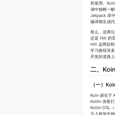
和使用。Koi
湖中独树一帜，
Jetpack
编译期生成代
那么，这两位
还是 Hilt
Hilt 这
学习曲线等多
开发的道路上
二、Koin
（一）Koi
Koin 诞生于
Kotlin
Kotlin 
注入框架中独