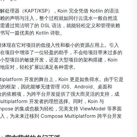
理器（KAPT/KSP），Koin 完全凭借 Kotlin 的语法
赖的声明与注入，整个过程就如同行云流水一般自然流
需通过简洁明了的 DSL 语法，就能轻松定义和管理依赖
写一篇优美的 Kotlin 诗歌。
轻量级体现在它对项目的低侵入性和极小的资源占用上。引入
像是在项目中增添了一位轻盈的助手，不会给项目带来过多的
小型项目的敏捷开发，还是大型项目的架构搭建，Koin
地应对，轻松扩展以满足各种需求。
 Multiplatform 开发的舞台上，Koin 更是如鱼得水。由于它是
 实现的框架，因此能够无缝管理 iOS、Android、桌面和
平台的依赖项，为跨平台开发提供了强大而灵活的支持，成
 Multiplatform 开发者的理想选择。同时，Koin 与
Compose 的集成也极为轻松，完美支持 ViewModel 等界面
为未来迁移到 Compose Multiplatform 跨平台开发