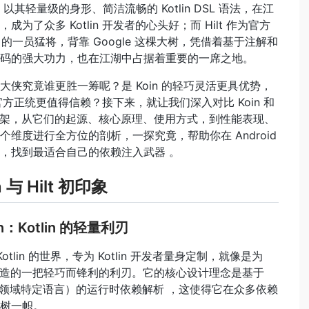
n 以其轻量级的身形、简洁流畅的 Kotlin DSL 语法，在江
成为了众多 Kotlin 开发者的心头好；而 Hilt 作为官方
 库中的一员猛将，背靠 Google 这棵大树，凭借着基于注解和
码的强大功力，也在江湖中占据着重要的一席之地。
大侠究竟谁更胜一筹呢？是 Koin 的轻巧灵活更具优势，
 的官方正统更值得信赖？接下来，就让我们深入对比 Koin 和
两款框架，从它们的起源、核心原理、使用方式，到性能表现、
个维度进行全方位的剖析，一探究竟，帮助你在 Android
，找到最适合自己的依赖注入武器 。
 与 Hilt 初印象
n：Kotlin 的轻量利刃
 Kotlin 的世界，专为 Kotlin 开发者量身定制，就像是为
 侠客打造的一把轻巧而锋利的利刃。它的核心设计理念是基于
DSL（领域特定语言）的运行时依赖解析 ，这使得它在众多依赖
树一帜。