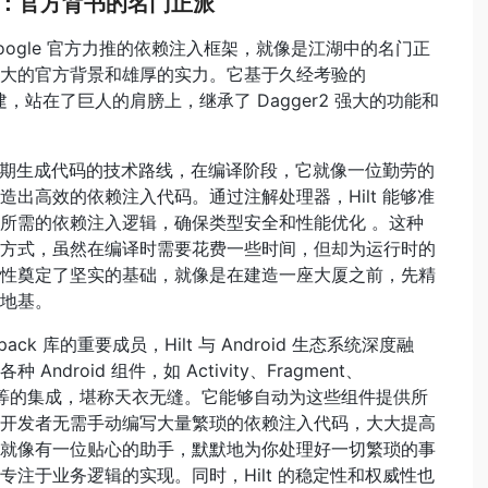
lt：官方背书的名门正派
 Google 官方力推的依赖注入框架，就像是江湖中的名门正
大的官方背景和雄厚的实力。它基于久经考验的
 构建，站在了巨人的肩膀上，继承了 Dagger2 强大的功能和
用编译期生成代码的技术路线，在编译阶段，它就像一位勤劳的
造出高效的依赖注入代码。通过注解处理器，Hilt 能够准
所需的依赖注入逻辑，确保类型安全和性能优化 。这种
方式，虽然在编译时需要花费一些时间，但却为运行时的
性奠定了坚实的基础，就像是在建造一座大厦之前，先精
地基。
pack 库的重要成员，Hilt 与 Android 生态系统深度融
 Android 组件，如 Activity、Fragment、
del 等的集成，堪称天衣无缝。它能够自动为这些组件提供所
开发者无需手动编写大量繁琐的依赖注入代码，大大提高
就像有一位贴心的助手，默默地为你处理好一切繁琐的事
专注于业务逻辑的实现。同时，Hilt 的稳定性和权威性也