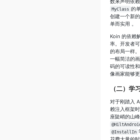
数来声明依赖
的
MyClass
创建一个新的
单而实用 。
Koin 的
率。开发者可
的布局一样。而
一幅简洁的画
码的可读性和
像画家能够更
（二）学
对于刚踏入 
赖注入框架时
座陡峭的山峰
@HiltAndroi
@InstallIn
花费大量的时