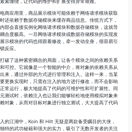
紧紧缠绕，让代码的维护和扩展变得异常艰难。
电商应用里，商品展示模块可能依赖于网络请求模块获取
时还依赖于数据存储模块来缓存商品信息。传统方式下，
内部会直接实例化网络请求模块和数据存储模块，这就导
耦合度极高。一旦网络请求模块或数据存储模块的实现发
展示模块的代码也得跟着修改，牵一发动全身，很容易引
锁反应。
打破了这种紧密耦合的局面，让各个模块之间的依赖关系
和可控。它就像是一个智能的中介，将对象的依赖关系从
出来，通过外部的方式进行管理和注入。这样一来，当某
要更换实现时，只需在注入的地方进行修改，而不会影响
正常运行，极大地提高了代码的可维护性和可扩展性。同
元测试时，依赖注入也让我们能够轻松地使用模拟对象来
赖对象，从而对目标对象进行独立测试，大大提高了代码
的江湖中，Koin 和 Hilt 无疑是两款备受瞩目的大侠，
独特的武功秘籍和强大的实力，吸引了无数开发者的关注