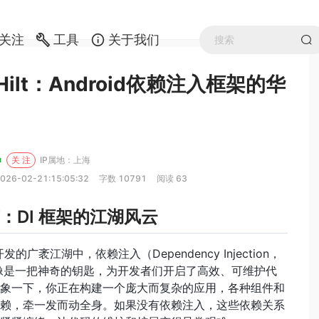
关注
工具
关于我们
与Hilt：Android依赖注入框架的华
关 注
IP属地：上海
026-02-21:15:05:32
字数 10791
阅读 63
：DI 框架的江湖风云
d 开发的广袤江湖中，依赖注入（Dependency Injection，
就像是一把神奇的钥匙，为开发者们开启了高效、可维护代
象一下，你正在构建一个庞大而复杂的应用，各种组件和
赖，牵一发而动全身。如果没有依赖注入，这些依赖关系