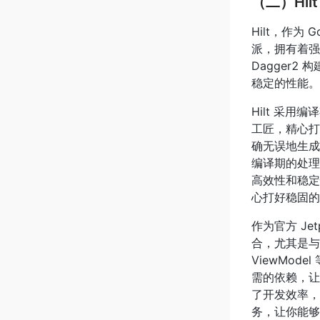
（二）Hi
Hilt，作为
派，拥有着强
Dagger2
稳定的性能。
Hilt 采
工匠，精心打
确无误地生成
编译期的处理
高效性和稳定
心打好稳固的
作为官方 Jet
合，尤其是与各种
ViewMo
需的依赖，让
了开发效率，
务，让你能够