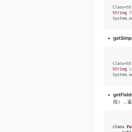
String
f
System.o
getSimp
String
s
System.o
getField
段），返
class
Pa