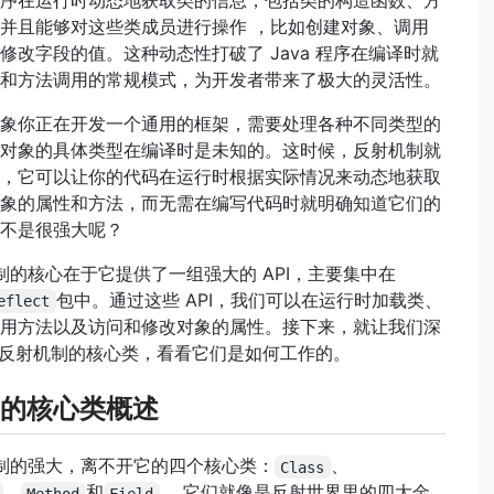
序在运行时动态地获取类的信息，包括类的构造函数、方
并且能够对这些类成员进行操作 ，比如创建对象、调用
修改字段的值。这种动态性打破了 Java 程序在编译时就
和方法调用的常规模式，为开发者带来了极大的灵活性。
象你正在开发一个通用的框架，需要处理各种不同类型的
对象的具体类型在编译时是未知的。这时候，反射机制就
，它可以让你的代码在运行时根据实际情况来动态地获取
象的属性和方法，而无需在编写代码时就明确知道它们的
不是很强大呢？
射机制的核心在于它提供了一组强大的 API，主要集中在
包中。通过这些 API，我们可以在运行时加载类、
eflect
用方法以及访问和修改对象的属性。接下来，就让我们深
va 反射机制的核心类，看看它们是如何工作的。
的核心类概述
射机制的强大，离不开它的四个核心类：
、
Class
、
和
。它们就像是反射世界里的四大金
Method
Field