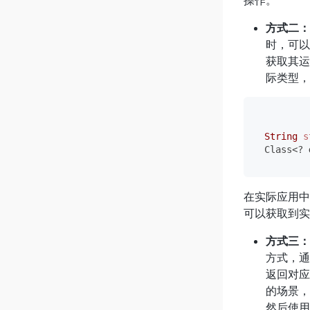
方式二：通
时，可以
获取其运
际类型，
String
s
Class<? 
在实际应用中
可以获取到实
方式三：通过
方式，通
返回对应
的场景，
然后使用