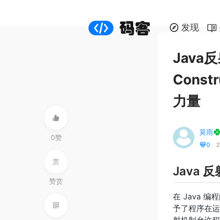
发现
Java
Const
力量
莫雨
0赞
0
2
赏
Java 
赞赏
在 Java
予了程序在运