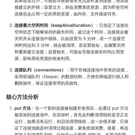
如果设置过小，可能会导致新请求无法及时复用连接，增加连
接建立的开销；设置过大，则会浪费系统资源，因为即使空闲
连接也会占用一定的系统资源，如内存、文件描述符等。
连接最大空闲时间（keepAliveDuration）
：它指定了连接在
空闲状态下能够保持的最长时间，超过这个时间，连接就会被
关闭并从连接池中移除。比如设置为 5 分钟，若一个连接空
闲时间达到 5 分钟，就会被清理。若设置较短，会频繁关闭
和重新建立连接；设置较长，可能会导致连接长时间占用资
源，影响系统资源的有效利用。
连接队列（connections）
：用于存储连接池中所有的连接，
采用双端队列（Deque）的数据结构，方便在两端进行插入和
删除操作，保证连接管理的高效性。
核心方法分析
put 方法
：当一个新的连接被创建并使用后，会通过 put 方法
被添加到连接池中。在添加时，首先会判断清理线程是否正在
运行，如果没有运行，则启动清理线程，这一步很关键，它保
证了连接池能及时清理过期连接，避免资源浪费。接着，将连
接加入到连接队列中。比如在一个新闻 APP 中，当用户刷新