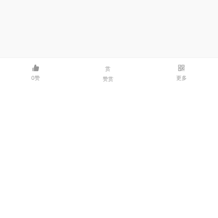
赏
0赞
更多
赞赏
邮箱：3214341986@qq.com | 微信：dxmcpjl
© 2026 码客——程序员交流社区
豫ICP备2023000435号-1
豫公网安备41040202000218号
河南点线面网络科技有限公司
关于我们
友情链接：
点线面网络
友客云
ycoem系统站