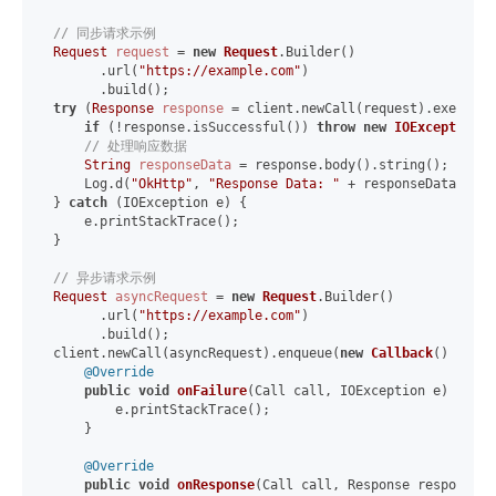
// 同步请求示例
Request
request
=
new
Request
.Builder()

      .url(
"https://example.com"
)

try
 (
Response
response
=
 client.newCall(request).execute()
if
 (!response.isSuccessful()) 
throw
new
IOException
(
"
// 处理响应数据
String
responseData
=
 response.body().string();

    Log.d(
"OkHttp"
, 
"Response Data: "
 + responseData);

} 
catch
 (IOException e) {

    e.printStackTrace();

}

// 异步请求示例
Request
asyncRequest
=
new
Request
.Builder()

      .url(
"https://example.com"
)

      .build();

client.newCall(asyncRequest).enqueue(
new
Callback
() {

@Override
public
void
onFailure
(Call call, IOException e)
 {

        e.printStackTrace();

    }

@Override
public
void
onResponse
(Call call, Response response)