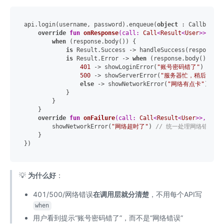
api.login(username, password).enqueue(
object
 : Callback<R
override
fun
onResponse
(call: 
Call
<
Result
<
User
>>, res
when
 (response.body()) {

is
 Result.Success -> handleSuccess(response.b
is
 Result.Error -> 
when
 (response.body()!!.co
401
 -> showLoginError(
"账号密码错了"
)

500
 -> showServerError(
"服务器忙，稍后再试"
)
else
 -> showNetworkError(
"网络有点卡"
)

            }

        }

    }

override
fun
onFailure
(call: 
Call
<
Result
<
User
>>, t: 
T
        showNetworkError(
"网络超时了"
) 
// 统一处理网络错误
    }

💡
为什么好
：
401/500/网络错误
在调用层就分清楚
，不用每个API写
when
用户看到提示“账号密码错了”，而不是“网络错误”