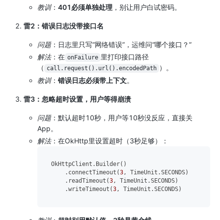
教训
：
401必须单独处理
，别让用户白试密码。
雷2：错误日志没带接口名
问题
：日志里只写“网络错误”，运维问“哪个接口？”
解法
：在
里打印接口路径
onFailure
（
）。
call.request().url().encodedPath
教训
：
错误日志必须带上下文
。
雷3：忽略超时设置，用户等得崩溃
问题
：默认超时10秒，用户等10秒没反应，直接关
App。
解法
：在OkHttp里设置超时（3秒足够）：
OkHttpClient.Builder()

    .connectTimeout(
3
, TimeUnit.SECONDS)

    .readTimeout(
3
, TimeUnit.SECONDS)

    .writeTimeout(
3