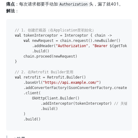
痛点
：每次请求都要手动加
头，漏了就401。
Authorization
解法
：
// 1. 创建拦截器（在Application里初始化）
val
 tokenInterceptor = Interceptor { chain ->

val
 newRequest = chain.request().newBuilder()

        .addHeader(
"Authorization"
, 
"Bearer 
${getToken()}
        .build()

    chain.proceed(newRequest)

}

// 2. 在Retrofit Builder里用
val
 retrofit = Retrofit.Builder()

    .baseUrl(
"https://api.example.com/"
)

    .addConverterFactory(GsonConverterFactory.create())

    .client(

        OkHttpClient.Builder()

            .addInterceptor(tokenInterceptor) 
// 关键！统一
            .build()

    )
