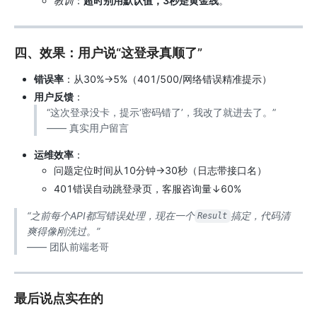
教训
：
超时别用默认值，3秒是黄金线
。
四、效果：用户说“这登录真顺了”
错误率
：从30%→5%（401/500/网络错误精准提示）
用户反馈
：
“这次登录没卡，提示‘密码错了’，我改了就进去了。”
—— 真实用户留言
运维效率
：
问题定位时间从10分钟→30秒（日志带接口名）
401错误自动跳登录页，客服咨询量↓60%
“之前每个API都写错误处理，现在一个
搞定，代码清
Result
爽得像刚洗过。”
—— 团队前端老哥
最后说点实在的