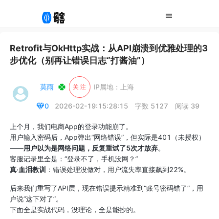
Retrofit与OkHttp实战：从API崩溃到优雅处理的3
步优化（别再让错误日志“打酱油”）
莫雨
IP属地：上海
关 注
0
2026-02-19:15:28:15
字数 5127
阅读 39
上个月，我们电商App的登录功能崩了。
用户输入密码后，App弹出“网络错误”，但实际是401（未授权）
——
用户以为是网络问题，反复重试了5次才放弃
。
客服记录里全是：“登录不了，手机没网？”
真·血泪教训
：错误处理没做对，用户流失率直接飙到22%。
后来我们重写了API层，现在错误提示精准到“账号密码错了”，用
户说“这下对了”。
下面全是实战代码，没理论，全是能抄的。