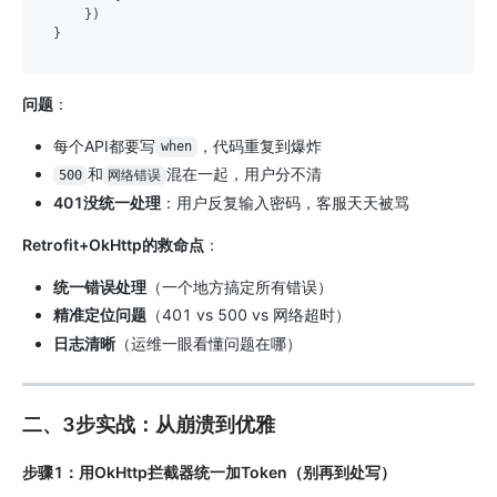
    })

问题
：
每个API都要写
，代码重复到爆炸
when
和
混在一起，用户分不清
500
网络错误
401没统一处理
：用户反复输入密码，客服天天被骂
Retrofit+OkHttp的救命点
：
统一错误处理
（一个地方搞定所有错误）
精准定位问题
（401 vs 500 vs 网络超时）
日志清晰
（运维一眼看懂问题在哪）
二、3步实战：从崩溃到优雅
步骤1：用OkHttp拦截器统一加Token（别再到处写）