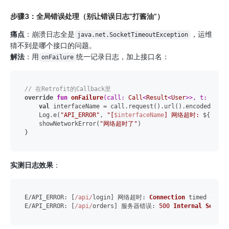
步骤3：全局错误处理（别让错误日志“打酱油”）
痛点
：崩溃日志全是
，运维
java.net.SocketTimeoutException
猜不到是哪个接口的问题。
解法
：用
统一记录日志，加上接口名：
onFailure
// 在Retrofit的Callback里
override
fun
onFailure
(call: 
Call
<
Result
<
User
>>, t: 
Throw
val
 interfaceName = call.request().url().encodedPath

    Log.e(
"API_ERROR"
, 
"[
$interfaceName
] 网络超时: 
${t.mes
    showNetworkError(
"网络超时了"
)

实测日志效果
：
E/
API_ERROR
: [
/api/
login] 网络超时: 
Connection
 timed out

E/
API_ERROR
: [
/api/
orders] 服务器错误: 
500
Internal
Server