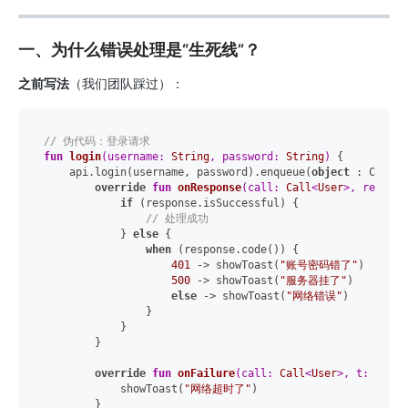
一、为什么错误处理是“生死线”？
之前写法
（我们团队踩过）：
// 伪代码：登录请求
fun
login
(username: 
String
, password: 
String
)
 {

    api.login(username, password).enqueue(
object
 : Callba
override
fun
onResponse
(call: 
Call
<
User
>, respons
if
 (response.isSuccessful) {

// 处理成功
            } 
else
 {

when
 (response.code()) {

401
 -> showToast(
"账号密码错了"
)

500
 -> showToast(
"服务器挂了"
)

else
 -> showToast(
"网络错误"
)

                }

            }

        }

override
fun
onFailure
(call: 
Call
<
User
>, t: 
Throw
            showToast(
"网络超时了"
)

        }
