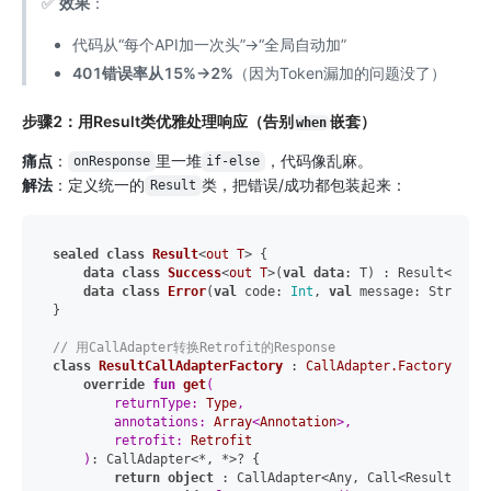
✅
效果
：
代码从“每个API加一次头”→“全局自动加”
401错误率从15%→2%
（因为Token漏加的问题没了）
步骤2：用Result类优雅处理响应（告别
嵌套）
when
痛点
：
里一堆
，代码像乱麻。
onResponse
if-else
解法
：定义统一的
类，把错误/成功都包装起来：
Result
sealed
class
Result
<
out T
> {

data
class
Success
<
out T
>(
val
data
: T) : Result<T>()

data
class
Error
(
val
 code: 
Int
, 
val
 message: String) 
}

// 用CallAdapter转换Retrofit的Response
class
ResultCallAdapterFactory
 : 
CallAdapter.Factory
() {

override
fun
get
(

        returnType: 
Type
,

        annotations: 
Array
<
Annotation
>,

        retrofit: 
Retrofit
    )
: CallAdapter<*, *>? {

return
object
 : CallAdapter<Any, Call<Result<*>>> 