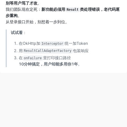
别等用户骂了才改
。
我们团队现在定死：
新功能必须用
类处理错误，老代码逐
Result
步重构
。
从登录接口开始，别想着一步到位。
试试看
：
在OkHttp加
统一加Token
Interceptor
用
包装响应
ResultCallAdapterFactory
在
里打印接口路径
onFailure
10分钟搞定，用户却能多用你1年
。