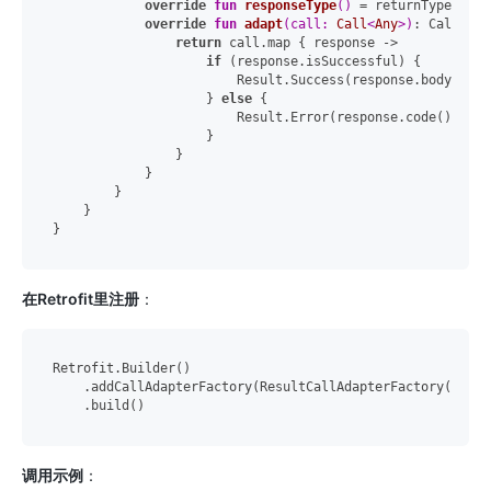
override
fun
responseType
()
 = returnType

override
fun
adapt
(call: 
Call
<
Any
>)
: Call<Res
return
 call.map { response ->

if
 (response.isSuccessful) {

                        Result.Success(response.body()!!)

                    } 
else
 {

                        Result.Error(response.code(), res
                    }

                }

            }

        }

    }

在Retrofit里注册
：
Retrofit.Builder()

    .addCallAdapterFactory(ResultCallAdapterFactory()) 
/
调用示例
：