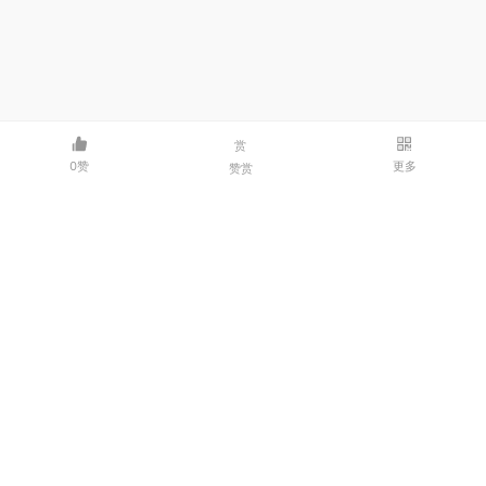
赏
0赞
更多
赞赏
邮箱：3214341986@qq.com | 微信：dxmcpjl
© 2026 码客——程序员交流社区
豫ICP备2023000435号-1
豫公网安备41040202000218号
河南点线面网络科技有限公司
关于我们
友情链接：
点线面网络
友客云
ycoem系统站