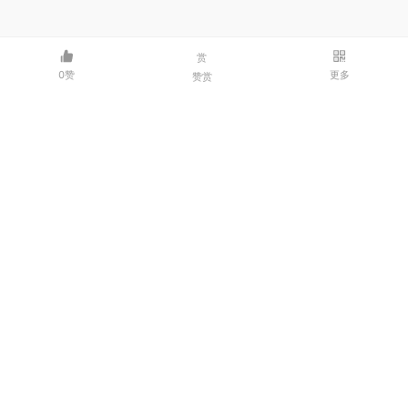
赏
0赞
更多
赞赏
邮箱：3214341986@qq.com | 微信：dxmcpjl
© 2026 码客——程序员交流社区
豫ICP备2023000435号-1
豫公网安备41040202000218号
河南点线面网络科技有限公司
关于我们
友情链接：
点线面网络
友客云
ycoem系统站
云上在线工具
译码BBC商城
SDWAN组网
雪龟网
Cos部落
炎德商城
苏州IT外包
魔域