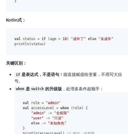
Kotlin式：
val
 status = 
if
 (age > 
18
) 
"成年了"
else
"未成年"
关键区别：
是表达式，不是语句
！能直接赋值给变量，不用写大括
if
号。
是
的升级版
，处理多条件超顺手：
when
switch
val
 role = 
"admin"
val
 accessLevel = 
when
 (role) {

"admin"
 -> 
"全权限"
"user"
 -> 
"只读"
else
 -> 
"未知角色"
}

println(accessLevel) 
// 输出：全权限