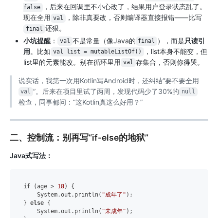
，后来在回调里不小心改了，结果用户登录状态乱了。
false
现在全用
，除非真要改，否则编译器直接报错——比写
val
还狠。
final
小坑提醒
：
不是常量（像Java的
），而是
只读引
val
final
用
。比如
，list本身不能变，但
val list = mutableListOf()
list里的元素能改。别在循环里用
存集合，否则你得哭。
val
说实话，我第一次用Kotlin写Android时，还纠结“要不要全用
”。后来在项目里试了两周，发现代码少了30%的
val
null
检查，同事都问：“这Kotlin真这么好用？”
二、控制流：别再写“if-else的地狱”
Java式写法：
if
 (age > 
18
) {

    System.out.println(
"成年了"
);

} 
else
 {

    System.out.println(
"未成年"
);
