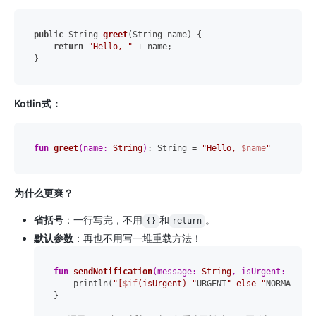
public
 String 
greet
(String name)
 {

return
"Hello, "
 + name;

Kotlin式：
fun
greet
(name: 
String
)
: String = 
"Hello, 
$name
"
为什么更爽？
省括号
：一行写完，不用
和
。
{}
return
默认参数
：再也不用写一堆重载方法！
fun
sendNotification
(message: 
String
, isUrgent: 
Boole
    println(
"[
$if
(isUrgent) "
URGENT
" else "
NORMAL
"] 
$
}
