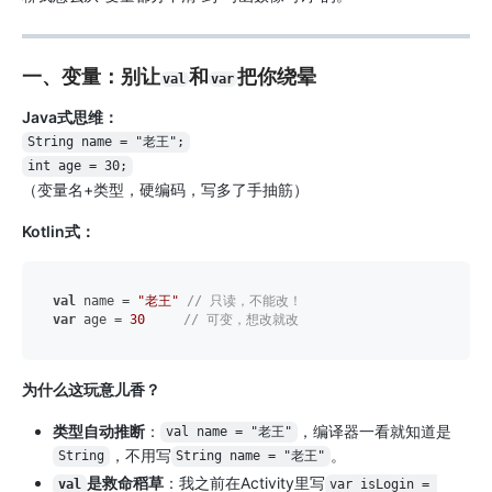
一、变量：别让
和
把你绕晕
val
var
Java式思维：
String name = "老王";
int age = 30;
（变量名+类型，硬编码，写多了手抽筋）
Kotlin式：
val
 name = 
"老王"
// 只读，不能改！
var
 age = 
30
// 可变，想改就改
为什么这玩意儿香？
类型自动推断
：
，编译器一看就知道是
val name = "老王"
，不用写
。
String
String name = "老王"
是救命稻草
：我之前在Activity里写
val
var isLogin = 