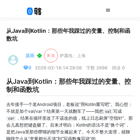
从Java到Kotlin：那些年我踩过的变量、控制和函
数坑
莫雨
IP属地：上海
关 注
0
2026-02-16:14:28:06
字数 2696
阅读 0
从Java到Kotlin：那些年我踩过的变量、控
制和函数坑
去年接手一个老Android项目，老板说“用Kotlin重写吧”。我心想：
不就是加个val/var？结果第一天就翻车了——我把
写成
val
，结果在循环里改了不该改的值，线上日志刷屏“空指针”。那
var
会儿真想把键盘砸了。后来才明白：Kotlin的语法不是“换个词”，
是把Java里那些啰嗦的细节全藏起来了。今天不整大道理，就聊
聊我怎么从“变量都分不清”到“写函数像写诗”的。