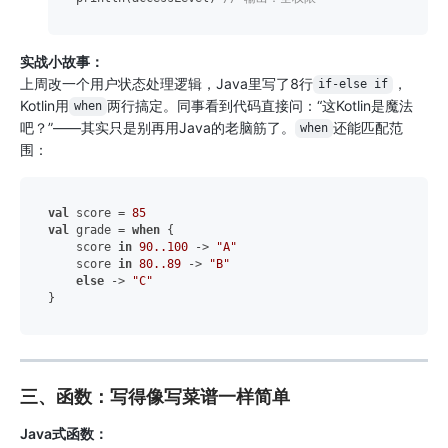
实战小故事：
上周改一个用户状态处理逻辑，Java里写了8行
，
if-else if
Kotlin用
两行搞定。同事看到代码直接问：“这Kotlin是魔法
when
吧？”——其实只是别再用Java的老脑筋了。
还能匹配范
when
围：
val
 score = 
85
val
 grade = 
when
 {

    score 
in
90.
.100
 -> 
"A"
    score 
in
80.
.89
 -> 
"B"
else
 -> 
"C"
三、函数：写得像写菜谱一样简单
Java式函数：