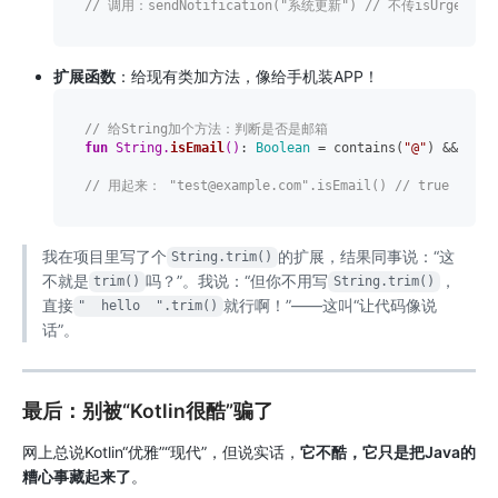
// 调用：sendNotification("系统更新") // 不传isUrgent，
扩展函数
：给现有类加方法，像给手机装APP！
// 给String加个方法：判断是否是邮箱
fun
 String.
isEmail
()
: 
Boolean
 = contains(
"@"
) && cont
// 用起来： "test@example.com".isEmail() // true
我在项目里写了个
的扩展，结果同事说：“这
String.trim()
不就是
吗？”。我说：“但你不用写
，
trim()
String.trim()
直接
就行啊！”——这叫“让代码像说
"  hello  ".trim()
话”。
最后：别被“Kotlin很酷”骗了
网上总说Kotlin“优雅”“现代”，但说实话，
它不酷，它只是把Java的
糟心事藏起来了
。