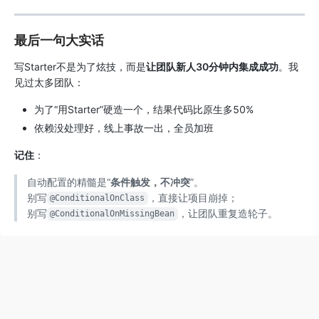
最后一句大实话
写Starter不是为了炫技，而是
让团队新人30分钟内集成成功
。我
见过太多团队：
为了“用Starter”硬造一个，结果代码比原生多50%
依赖没处理好，线上事故一出，全员加班
记住
：
自动配置的精髓是“
条件触发，不冲突
”。
别写
，直接让项目崩掉；
@ConditionalOnClass
别写
，让团队重复造轮子。
@ConditionalOnMissingBean