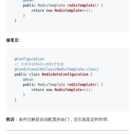
@Bean
public
 RedisTemplate 
redisTemplate
()
 {

return
new
RedisTemplate
<>();

    }

修复后
：
@Configuration
// 只有存在Redis类时才生效
@ConditionalOnClass(RedisTemplate.class)
public
class
RedisAutoConfiguration
 {

@Bean
public
 RedisTemplate 
redisTemplate
()
 {

return
new
RedisTemplate
<>();

    }

教训
：条件注解是自动配置的命门，没它就是定时炸弹。