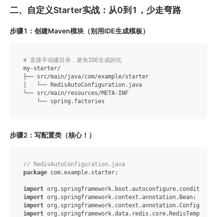
二、自定义Starter实战：从0到1，少走弯路
步骤1：创建Maven模块（别用IDE生成模板）
# 直接手动建目录，避免IDE生成的坑
my-starter/

├── src/main/java/com/example/starter

│   └── RedisAutoConfiguration.java

└── src/main/resources/META-INF

步骤2：写配置类（核心！）
// RedisAutoConfiguration.java
package
 com.example.starter;

import
import
import
import
 org.springframework.data.redis.core.RedisTemplate;
