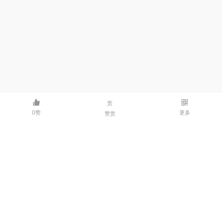
赏
0赞
更多
赞赏
邮箱：3214341986@qq.com | 微信：dxmcpjl
© 2026 码客——程序员交流社区
豫ICP备2023000435号-1
豫公网安备41040202000218号
河南点线面网络科技有限公司
关于我们