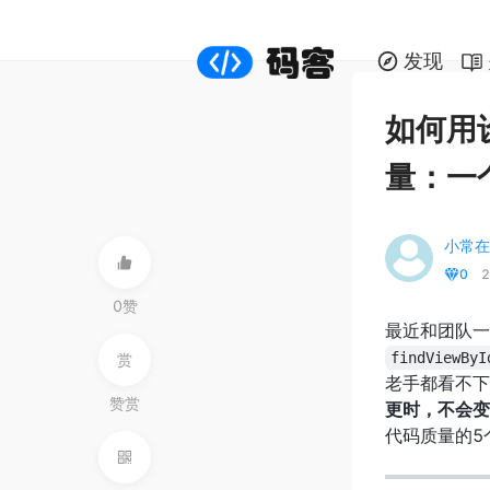
发现
如何用设
量：一个
小常在
0
2
0赞
最近和团队一
findViewByI
赏
老手都看不下
赞赏
更时，不会变
代码质量的5