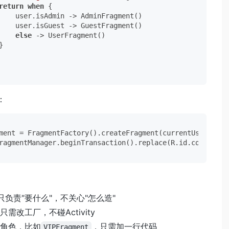
return
when
 {

    user.isAdmin -> AdminFragment()

    user.isGuest -> GuestFragment()

else
 -> UserFragment()



里：
ment = FragmentFactory().createFragment(currentUser)

ity只负责"要什么"，不关心"怎么造"
需改工厂，不碰Activity
角色，比如
，只需加一行代码
VIPFragment