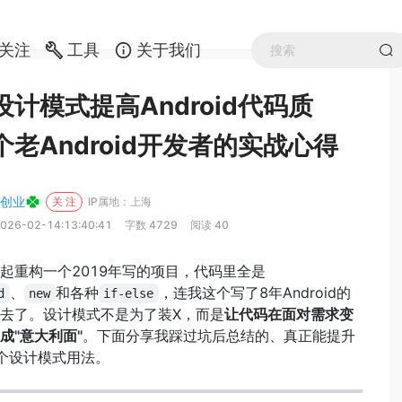
关注
工具
关于我们
计模式提高Android代码质
老Android开发者的实战心得
创业
关 注
IP属地：上海
026-02-14:13:40:41
字数 4729
阅读 40
起重构一个2019年写的项目，代码里全是
、
和各种
，连我这个写了8年Android的
d
new
if-else
去了。设计模式不是为了装X，而是
让代码在面对需求变
成"意大利面"
。下面分享我踩过坑后总结的、真正能提升
个设计模式用法。