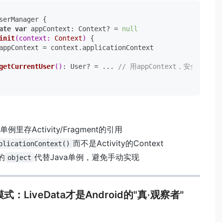
serManager {

ate
var
 appContext: Context? = 
null
init
(context: 
Context
)
 {

appContext = context.applicationContext

getCurrentUser
()
: User? = ... 
// 用appContext，安全！
例里存Activity/Fragment的引用
而不是Activity的Context
plicationContext()
n的
代替Java单例，避免手动实现
object
模式：LiveData才是Android的"真·观察者"