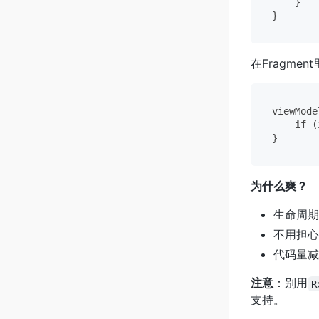
    }

在Fragmen
viewMode
if
 (
为什么爽？
生命周期
不用担心
代码量减
注意
：别用
R
支持。