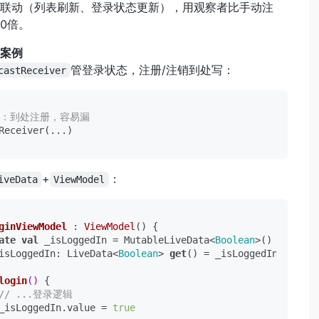
态联动（列表刷新、登录状态更新），用观察者比手动注
10倍。
案例
管登录状态，注册/注销到处写：
castReceiver
码：到处注册，容易漏
+
：
iveData
ViewModel
ginViewModel
 : 
ViewModel
() {

ate
val
 _isLoggedIn = MutableLiveData<
Boolean
>()

isLoggedIn: LiveData<
Boolean
> 
get
() = _isLoggedIn

login
()
 {

// ...登录逻辑
_isLoggedIn.value = 
true